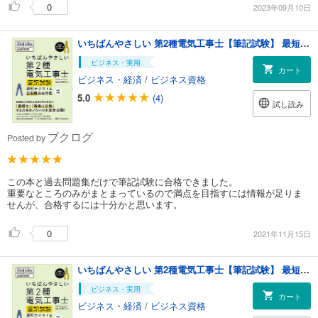
0
2023年09月10日
いちばんやさしい 第2種電気工事士【筆記試験】 最短テキスト＆出る順過去問集 改訂新版
ビジネス・実用
カート
ビジネス・経済
/
ビジネス資格
5.0
(4)
試し読み
ブクログ
Posted by
この本と過去問題集だけで筆記試験に合格できました。
重要なところのみがまとまっているので満点を目指すには情報が足りま
せんが、合格するには十分かと思います。
0
2021年11月15日
いちばんやさしい 第2種電気工事士【筆記試験】 最短テキスト＆出る順過去問集 改訂新版
ビジネス・実用
カート
ビジネス・経済
/
ビジネス資格