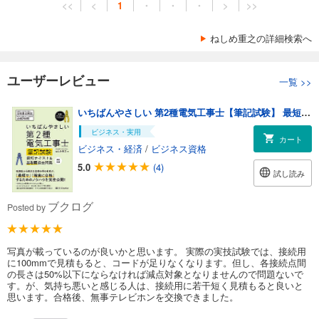
<<
<
1
・
・
・
>
>>
ねしめ重之の詳細検索へ
ユーザーレビュー
一覧
>>
いちばんやさしい 第2種電気工事士【筆記試験】 最短テキスト＆出る順過去問集 改訂新版
ビジネス・実用
カート
ビジネス・経済
/
ビジネス資格
5.0
(4)
試し読み
ブクログ
Posted by
写真が載っているのが良いかと思います。 実際の実技試験では、接続用
に100mmで見積もると、コードが足りなくなります。但し、各接続点間
の長さは50%以下にならなければ減点対象となりませんので問題ないで
す。が、気持ち悪いと感じる人は、接続用に若干短く見積もると良いと
思います。合格後、無事テレビホンを交換できました。