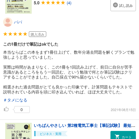
5.0
(4)
試し読み
パパ
購入済み
この1冊だけで筆記はokでした
本当ならばこの本をまず1冊仕上げて、数年分過去問題を解くプランで勉
強しようと思っていました。
実際は時間があまりなく、この1冊を1回読み上げて、前日に自分が苦手
意識があるところをもう一回読む、という勉強で何とか筆記試験はクリ
アすることができました。自己採点で90%届かないくらいでした。
精選された過去問題がとても良かった印象です。計算問題もテキストで
説明されている内容を頭に叩き込んでいれば、ほぼ大丈夫でした。
＃タメになる
0
2021年08月15日
いちばんやさしい 第2種電気工事士【筆記試験】 最短テキスト＆出る順過去問集 改訂新版
ビジネス・実用
カート