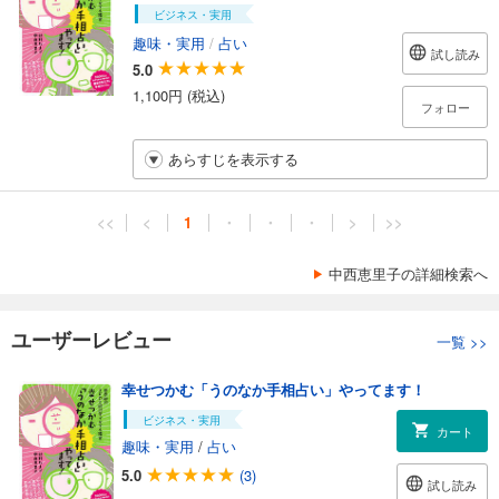
ビジネス・実用
趣味・実用
/
占い
試し読み
5.0
1,100円 (税込)
フォロー
あらすじを表示する
<<
<
1
・
・
・
>
>>
中西恵里子の詳細検索へ
ユーザーレビュー
一覧
>>
幸せつかむ「うのなか手相占い」やってます！
ビジネス・実用
カート
趣味・実用
/
占い
5.0
(3)
試し読み