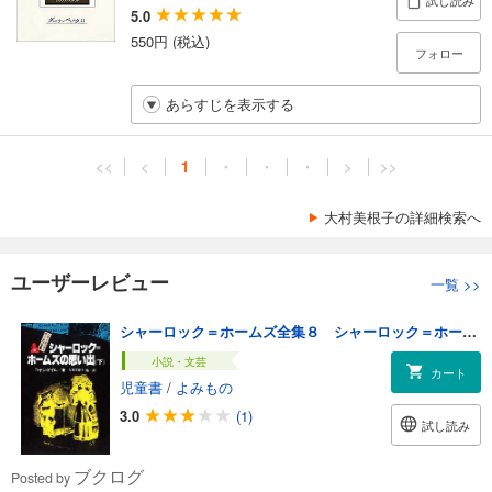
試し読み
5.0
550円 (税込)
フォロー
あらすじを表示する
<<
<
1
・
・
・
>
>>
大村美根子の詳細検索へ
ユーザーレビュー
一覧
>>
シャーロック＝ホームズ全集８ シャーロック＝ホームズの思い出（下）
小説・文芸
カート
児童書
/
よみもの
3.0
(1)
試し読み
ブクログ
Posted by