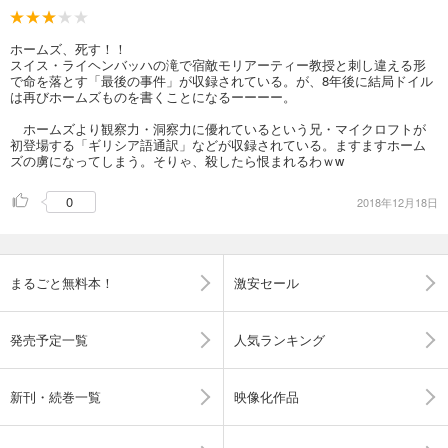
ホームズ、死す！！
スイス・ライヘンバッハの滝で宿敵モリアーティー教授と刺し違える形
で命を落とす「最後の事件」が収録されている。が、8年後に結局ドイル
は再びホームズものを書くことになるーーーー。
ホームズより観察力・洞察力に優れているという兄・マイクロフトが
初登場する「ギリシア語通訳」などが収録されている。ますますホーム
ズの虜になってしまう。そりゃ、殺したら恨まれるわｗw
0
2018年12月18日
まるごと無料本！
激安セール
発売予定一覧
人気ランキング
新刊・続巻一覧
映像化作品