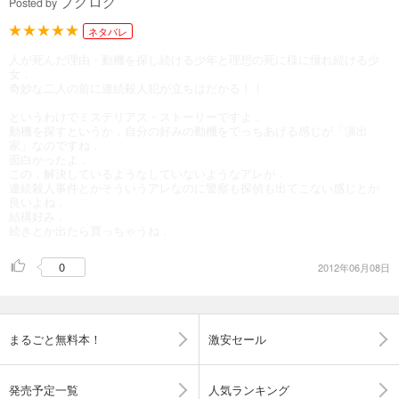
ブクログ
Posted by
ネタバレ
人が死んだ理由・動機を探し続ける少年と理想の死に様に憧れ続ける少
女．
奇妙な二人の前に連続殺人犯が立ちはだかる！！
というわけでミステリアス・ストーリーですよ．
動機を探すというか，自分の好みの動機をでっちあげる感じが「演出
家」なのですね．
面白かったよ．
この，解決しているようなしていないようなアレが．
連続殺人事件とかそういうアレなのに警察も探偵も出てこない感じとか
良いよね．
結構好み．
続きとか出たら買っちゃうね．
0
2012年06月08日
まるごと無料本！
激安セール
発売予定一覧
人気ランキング