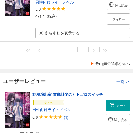
男性向けライトノベル
試し読み
5.0
471円 (税込)
フォロー
あらすじを表示する
<<
<
1
・
・
・
>
>>
飯山満の詳細検索へ
ユーザーレビュー
一覧
>>
動機演出家 雪織廿楽のヒトゴロスイッチ
ラノベ
カート
男性向けライトノベル
5.0
(1)
試し読み