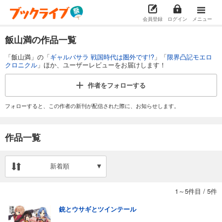
会員登録
ログイン
メニュー
飯山満の作品一覧
「飯山満」の「
ギャルバサラ 戦国時代は圏外です!?
」「
限界凸記モエロ
クロニクル
」ほか、ユーザーレビューをお届けします！
作者を
フォローする
フォローすると、この作者の新刊が配信された際に、お知らせします。
作品一覧
新着順
1～5件目
/
5件
銃とウサギとツインテール