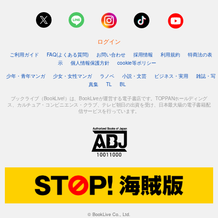
ログイン
ご利用ガイド
FAQ(よくある質問)
お問い合わせ
採用情報
利用規約
特商法の表
示
個人情報保護方針
cookie等ポリシー
少年・青年マンガ
少女・女性マンガ
ラノベ
小説・文芸
ビジネス・実用
雑誌・写
真集
TL
BL
ブックライブ（BookLive!）は、BookLiveが運営する電子書店です。TOPPANホールディング
ス、カルチュア・コンビニエンス・クラブ、テレビ朝日の出資を受け、日本最大級の電子書籍配
信サービスを行っています。
© BookLive Co., Ltd.