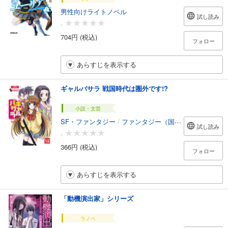
男性向けライトノベル
試し読み
-
704円 (税込)
フォロー
あらすじを表示する
ギャルバサラ 戦国時代は圏外です!?
小説・文芸
SF・ファンタジー
/
ファンタジー（国内）
試し読み
-
366円 (税込)
フォロー
あらすじを表示する
「動機演出家」シリーズ
ラノベ