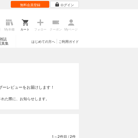
無料会員登録
ログイン
歴
My本棚
カート
フォロー
クーポン
Myページ
雑誌
はじめての方へ
ご利用ガイド
写真集
ザーレビューをお届けします！
された際に、お知らせします。
1～2件目
/
2件