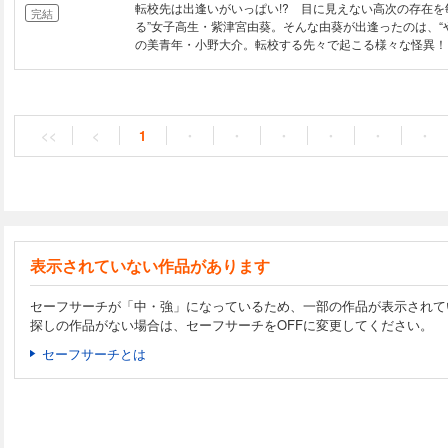
転校先は出逢いがいっぱい!? 目に見えない高次の存在を
完結
る”女子高生・紫津宮由葵。そんな由葵が出逢ったのは、“
の美青年・小野大介。転校する先々で起こる様々な怪異！
可思議な事件に巻き込まれる由葵のため小野は癒しの祝詞
ァンタジーゲーム界の超人気イラストレーターが描く本格
ワ・ラブコメディー!!
<<
<
1
・
・
・
・
・
・
表示されていない作品があります
セーフサーチが「中・強」になっているため、一部の作品が表示されて
探しの作品がない場合は、セーフサーチをOFFに変更してください。
セーフサーチとは