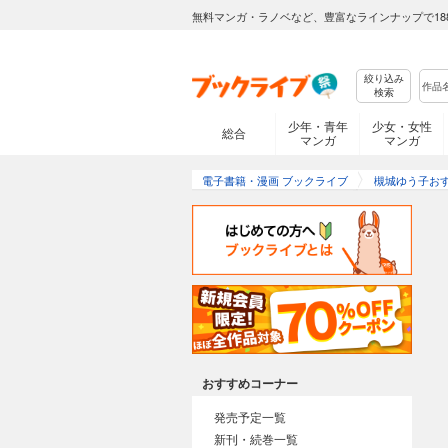
無料マンガ・ラノベなど、豊富なラインナップで18
絞り込み
検索
少年・青年
少女・女性
総合
マンガ
マンガ
電子書籍・漫画 ブックライブ
槻城ゆう子お
おすすめコーナー
発売予定一覧
新刊・続巻一覧