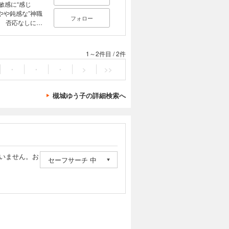
敏感に“感じ
やや鈍感な”神職
フォロー
 否応なしに不
を紡ぐ──。フ
神事系ゆるコ
1～2件目
/
2件
・
・
・
>
>>
槻城ゆう子の詳細検索へ
いません。お
セーフサーチ 中