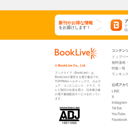
ブ
新刊やお得な情報
ア
をお届けします！
情
コンテン
トップペ
無料漫画
© BookLive Co., Ltd.
特集一覧
ブックライブ（BookLive!）は、
ランキン
BookLiveが運営する電子書店です。
TOPPANホールディングス、カルチ
公式アカ
ュア・コンビニエンス・クラブ、テ
レビ朝日の出資を受け、日本最大級
LINE
の電子書籍配信サービスを行ってい
X
ます。
Instagram
TikTok
YouTube
Facebook