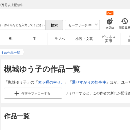
8万冊以上配信中！
Get!
セーフサーチ 中
来店pt
閲覧履
ビジネス
BL
TL
ラノベ
小説・文芸
実用
すすめ作品一覧
槻城ゆう子の作品一覧
「槻城ゆう子」の「
素ッ裸の幸せ。
」「
通りすがりの怪事件
」ほか、ユー
フォローすると、この作者の新刊が配信
作者を
フォローする
作品一覧