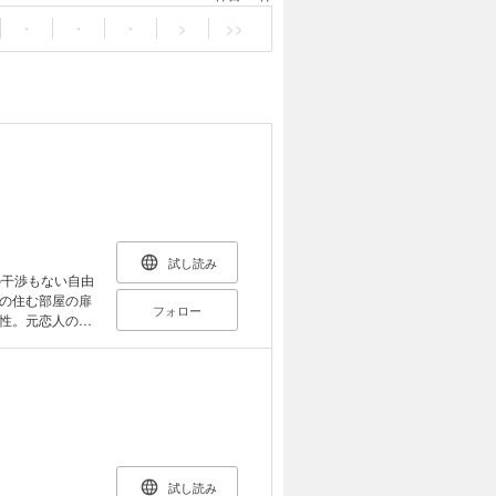
・
・
・
>
>>
試し読み
の干渉もない自由
の住む部屋の扉
フォロー
性。元恋人の部
勢いで付き合う
初心者な自分と
試し読み