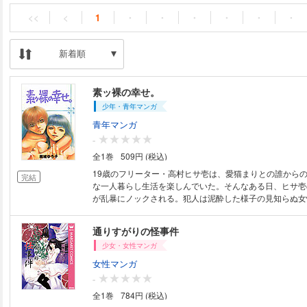
<<
<
1
・
・
・
・
・
・
新着順
素ッ裸の幸せ。
少年・青年マンガ
青年マンガ
-
全1巻
509円 (税込)
19歳のフリーター・高村ヒサ壱は、愛猫まりとの誰から
完結
な一人暮らし生活を楽しんでいた。そんなある日、ヒサ壱
が乱暴にノックされる。犯人は泥酔した様子の見知らぬ女
屋と間違えて乗り込んできたという彼女――松川須磨子と
ことになったヒサ壱だが、大人で経験豊富な須磨子と恋愛
通りすがりの怪事件
の差に不安を感じてしまい…？
少女・女性マンガ
女性マンガ
-
全1巻
784円 (税込)