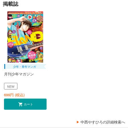
掲載誌
少年・青年マンガ
月刊少年マガジン
NEW
699
円 (税込)
カート
中西やすひろの詳細検索へ