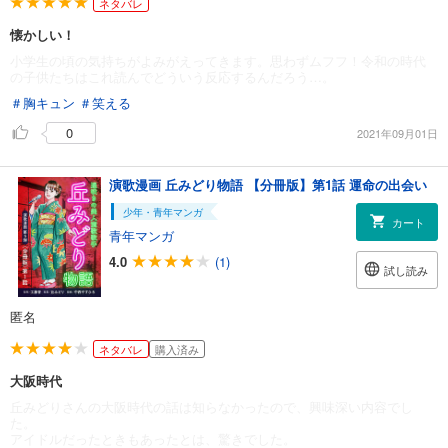
ネタバレ
懐かしい！
小学生の頃の気持ちがよみがえってきます。思わずムフフ！令和の時代
の子供たちはこれ読んでどういう反応するんだろう…。
＃胸キュン
＃笑える
0
2021年09月01日
演歌漫画 丘みどり物語 【分冊版】第1話 運命の出会い
少年・青年マンガ
カート
青年マンガ
4.0
(1)
試し読み
匿名
ネタバレ
購入済み
大阪時代
丘みどりさんの大阪時代の話は知らなかったので、興味深い内容でし
た。
アイドルだったときもあったとは、驚きでした。