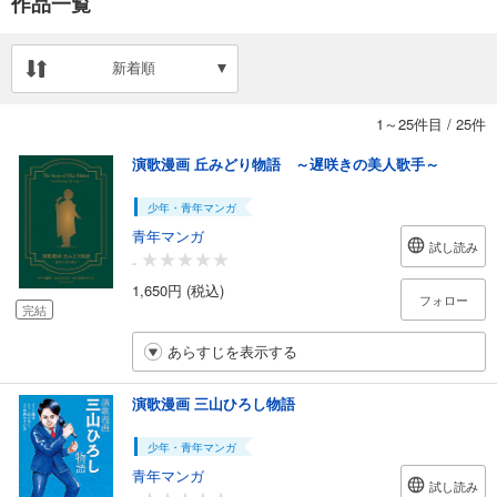
作品一覧
新着順
1～25件目
/
25件
演歌漫画 丘みどり物語 ～遅咲きの美人歌手～
少年・青年マンガ
青年マンガ
試し読み
-
1,650円 (税込)
フォロー
完結
あらすじを表示する
演歌漫画 三山ひろし物語
少年・青年マンガ
青年マンガ
試し読み