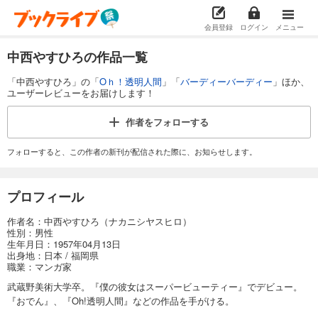
会員登録
ログイン
メニュー
中西やすひろの作品一覧
「中西やすひろ」の「
Oｈ！透明人間
」「
バーディーバーディー
」ほか、
ユーザーレビューをお届けします！
作者を
フォローする
フォローすると、この作者の新刊が配信された際に、お知らせします。
プロフィール
作者名：中西やすひろ（ナカニシヤスヒロ）
性別：男性
生年月日：1957年04月13日
出身地：日本 / 福岡県
職業：マンガ家
武蔵野美術大学卒。『僕の彼女はスーパービューティー』でデビュー。
『おでん』、『Oh!透明人間』などの作品を手がける。