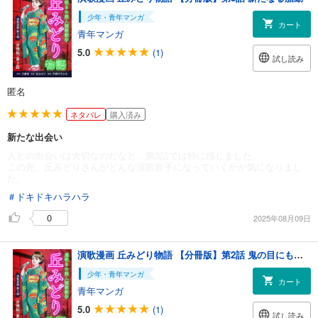
少年・青年マンガ
カート
青年マンガ
5.0
(1)
試し読み
匿名
ネタバレ
購入済み
新たな出会い
人との出会いは大切なのだなと、第3話では特に感じました。
この先、丘みどりさんがどんな演歌歌手になっていくかが気になりまし
た。
＃ドキドキハラハラ
0
2025年08月09日
演歌漫画 丘みどり物語 【分冊版】第2話 鬼の目にも涙？
少年・青年マンガ
カート
青年マンガ
5.0
(1)
試し読み