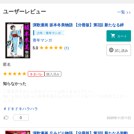
ユーザーレビュー
一覧
>>
演歌漫画 坂本冬美物語 【分冊版】第2話 新たなる絆
少年・青年マンガ
カート
青年マンガ
5.0
(1)
試し読み
匿名
ネタバレ
購入済み
知らなかった
二葉百合子さんとのエピソードは知りませんでした。
他にも知らなかった坂本冬美さんのエピソードをいくつも読めてよかっ
たです。
＃ドキドキハラハラ
0
2025年11月11日
演歌漫画 丘みどり物語 【分冊版】第3話 新たなる胎動