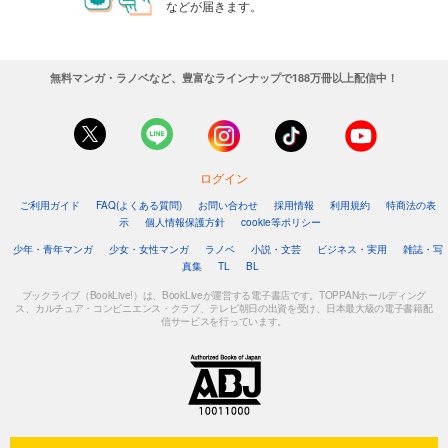
などが届きます。
無料マンガ・ラノベなど、豊富なラインナップで188万冊以上配信中！
ログイン
ご利用ガイド
FAQ(よくある質問)
お問い合わせ
採用情報
利用規約
特商法の表
示
個人情報保護方針
cookie等ポリシー
少年・青年マンガ
少女・女性マンガ
ラノベ
小説・文芸
ビジネス・実用
雑誌・写
真集
TL
BL
ブックライブ（BookLive!）は、BookLiveが運営する電子書店です。TOPPANホールディング
ス、カルチュア・コンビニエンス・クラブ、テレビ朝日の出資を受け、日本最大級の電子書籍配
信サービスを行っています。