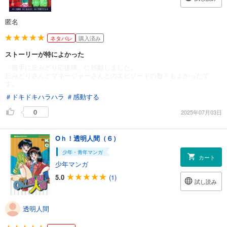
匿名
ネタバレ
購入済み
ストーリーが特によかった
「勝手に丘みどり応援隊」に感動しました。
丘みどりさんとマネージャーさんとのエピソードの数々もよかったで
す。
＃ドキドキハラハラ
＃感動する
0
2025年07月03日
Oｈ！透明人間（６）
少年・青年マンガ
カート
少年マンガ
5.0
(1)
試し読み
透明人間