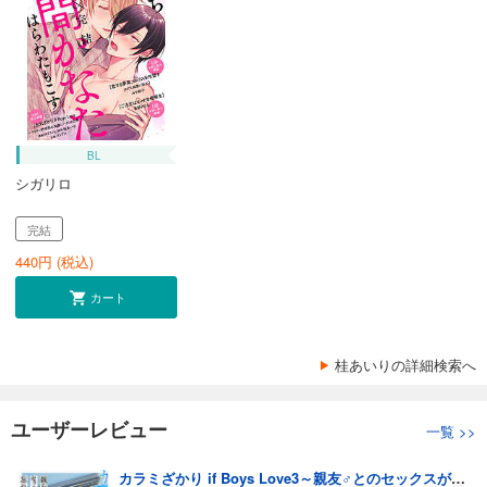
BL
シガリロ
完結
440
円 (税込)
カート
桂あいりの詳細検索へ
ユーザーレビュー
一覧
>>
カラミざかり if Boys Love3～親友♂とのセックスが忘れられない俺～（7）