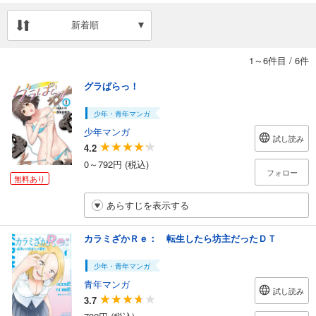
新着順
1～6件目
/
6件
グラぱらっ！
少年・青年マンガ
少年マンガ
試し読み
4.2
0～792円 (税込)
フォロー
無料あり
あらすじを表示する
カラミざかＲｅ： 転生したら坊主だったＤＴ
少年・青年マンガ
青年マンガ
試し読み
3.7