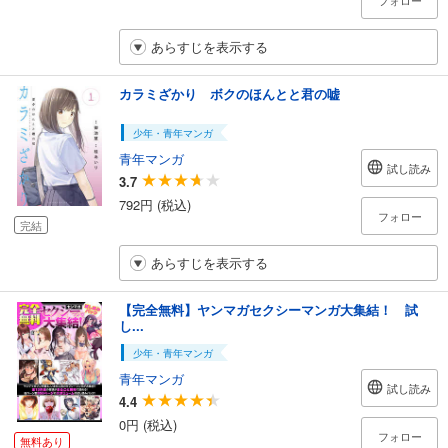
あらすじを表示する
カラミざかり ボクのほんとと君の嘘
少年・青年マンガ
青年マンガ
試し読み
3.7
792円 (税込)
フォロー
完結
あらすじを表示する
【完全無料】ヤンマガセクシーマンガ大集結！ 試
し...
少年・青年マンガ
青年マンガ
試し読み
4.4
0円 (税込)
フォロー
無料あり