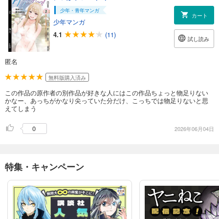
少年・青年マンガ
カート
少年マンガ
4.1
(11)
試し読み
匿名
無料版購入済み
この作品の原作者の別作品が好きな人にはこの作品ちょっと物足りない
かなー、あっちがかなり尖っていた分だけ、こっちでは物足りないと思
えてしまう
0
2026年06月04日
特集・キャンペーン