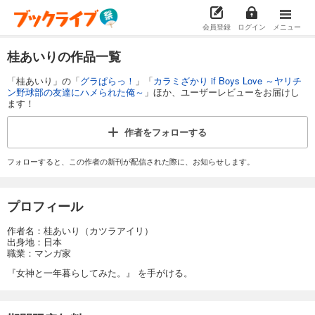
会員登録
ログイン
メニュー
桂あいりの作品一覧
「桂あいり」の「
グラぱらっ！
」「
カラミざかり if Boys Love ～ヤリチ
ン野球部の友達にハメられた俺～
」ほか、ユーザーレビューをお届けし
ます！
作者を
フォローする
フォローすると、この作者の新刊が配信された際に、お知らせします。
プロフィール
作者名：桂あいり（カツラアイリ）
出身地：日本
職業：マンガ家
『女神と一年暮らしてみた。』 を手がける。