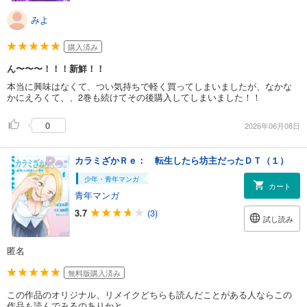
みよ
購入済み
ん〜〜〜！！！新鮮！！
本当に興味はなくて、つい気持ちで軽く買ってしまいましたが、なかな
かにえろくて、、2巻も続けてその後購入してしまいました！！
0
2026年06月08日
カラミざかＲｅ： 転生したら坊主だったＤＴ（１）
少年・青年マンガ
カート
青年マンガ
3.7
(3)
試し読み
匿名
無料版購入済み
この作品のオリジナル、リメイクどちらも読んだことがある人ならこの
作品も読んでみるのありかと