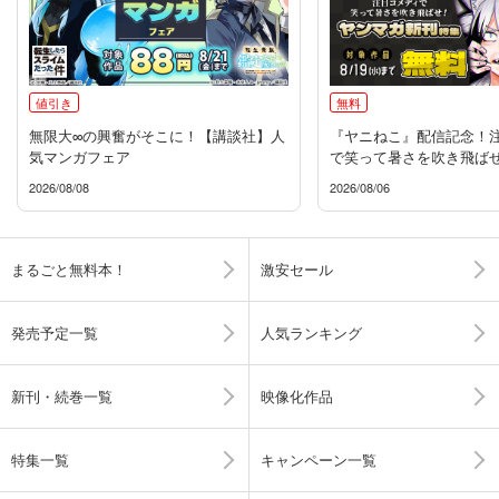
値引き
無料
無限大∞の興奮がそこに！【講談社】人
『ヤニねこ』配信記念！
気マンガフェア
で笑って暑さを吹き飛ば
ガ」新刊特集
2026/08/08
2026/08/06
まるごと無料本！
激安セール
発売予定一覧
人気ランキング
新刊・続巻一覧
映像化作品
特集一覧
キャンペーン一覧