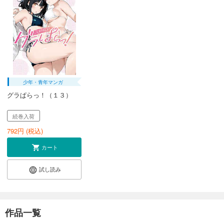
少年・青年マンガ
グラぱらっ！（１３）
続巻入荷
792
円 (税込)
カート
試し読み
作品一覧