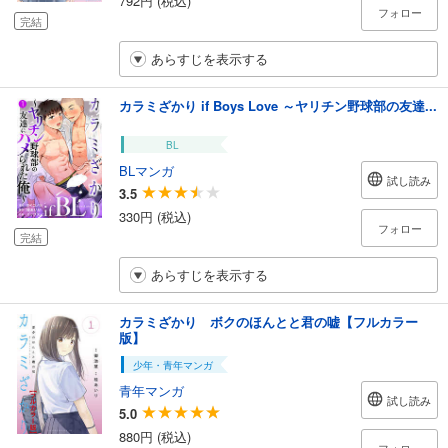
792円 (税込)
フォロー
完結
あらすじを表示する
カラミざかり if Boys Love ～ヤリチン野球部の友達...
BL
BLマンガ
試し読み
3.5
330円 (税込)
フォロー
完結
あらすじを表示する
カラミざかり ボクのほんとと君の嘘【フルカラー
版】
少年・青年マンガ
青年マンガ
試し読み
5.0
880円 (税込)
フォロー