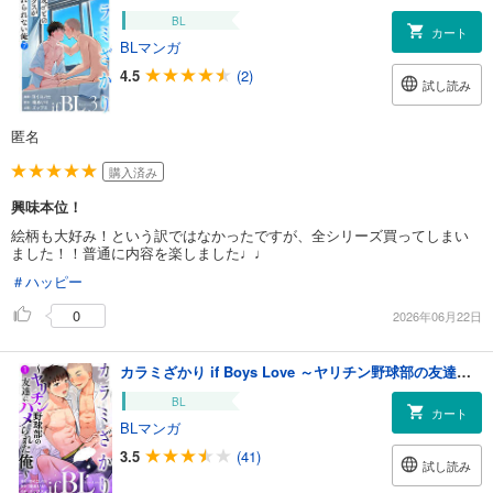
BL
カート
BLマンガ
4.5
(2)
試し読み
匿名
購入済み
興味本位！
絵柄も大好み！という訳ではなかったですが、全シリーズ買ってしまい
ました！！普通に内容を楽しました♩♩
＃ハッピー
0
2026年06月22日
カラミざかり if Boys Love ～ヤリチン野球部の友達にハメられた俺～（1）
BL
カート
BLマンガ
3.5
(41)
試し読み