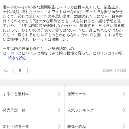
妻を求む―その小さな新聞広告にレベッカは目を丸くした。広告主が、
十代の頃に憧れたザック・ホワイトローなのだ。年上の彼を振り向かせ
たくて、必死で追いかけたのを思い出す。23歳のわたしになら、目を向
けてくれるかしら?ほのかな期待とともに彼を訪ねると、話は予想と違っ
ていた。「1年以内に君が妊娠しなかったら、離婚する」そう言い切る彼
にとって、欲しいのは子供で、妻ではないそうだ。身ごもれるかはわか
らない。愛されるかなんてもっとわからない。それでも胸にくすぶる想
いに後押しされ、レベッカは決断した。
一年以内の妊娠を条件とした契約結婚もの。
ヒーローとヒロインは幼なじみで同じ牧場で育った。ヒロインはその頃
...続きを読む
0
2009年10月04日
まるごと無料本！
激安セール
発売予定一覧
人気ランキング
新刊・続巻一覧
映像化作品