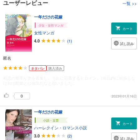
ユーザーレビュー
一覧
>>
一年だけの花嫁
少女・女性マンガ
カート
女性マンガ
4.0
(1)
試し読み
匿名
ネタバレ
購入済み
初恋の相手が妻を募集し、それに応募するヒロイン。1年以内に妊娠しな
ければ離婚とは強気だなと思いました。
0
2023年01月16日
一年だけの花嫁
小説・文芸
カート
ハーレクイン・ロマンス小説
3.0
(2)
試し読み