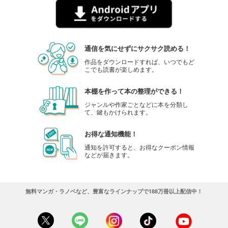
通信を気にせずにサクサク読める！
作品をダウンロードすれば、いつでもど
こでも読書が楽しめます。
本棚を作って本の整理ができる！
ジャンルや作家ごとなどに本を分類し
て、鍵もかけられます。
お得な通知機能！
通知を許可すると、お得なクーポン情報
などが届きます。
無料マンガ・ラノベなど、豊富なラインナップで188万冊以上配信中！