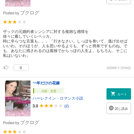
ブクログ
Posted by
ザックの元婚約者シンシアに対する複雑な感情を
徐々に癒していくレベッカ。
時に辛らつな言葉も。。。「行きなさい。しっぽを巻いて、逃げ出せば
いいわ。そのほうが、人を思いやるよりも、ずっと簡単ですものね。で
も、あなたに残されるのは孤独でからっぽの人生よ。もちろん、そこに
私はいないわ」
0
2009年11月04日
一年だけの花嫁
小説・文芸
カート
ハーレクイン・ロマンス小説
3.0
(2)
試し読み
ブクログ
Posted by