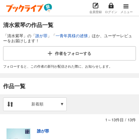
会員登録
ログイン
メニュー
清水紫琴の作品一覧
「清水紫琴」の「
誰が罪
」「
一青年異様の述懐
」ほか、ユーザーレビュ
ーをお届けします！
作者を
フォローする
フォローすると、この作者の新刊が配信された際に、お知らせします。
作品一覧
新着順
1～13件目
/
13件
誰が罪