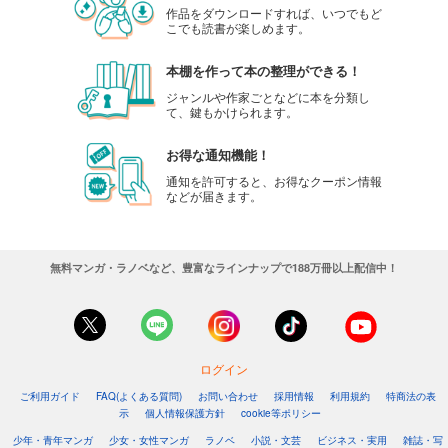
作品をダウンロードすれば、いつでもど
こでも読書が楽しめます。
本棚を作って本の整理ができる！
ジャンルや作家ごとなどに本を分類し
て、鍵もかけられます。
お得な通知機能！
通知を許可すると、お得なクーポン情報
などが届きます。
無料マンガ・ラノベなど、豊富なラインナップで188万冊以上配信中！
ログイン
ご利用ガイド
FAQ(よくある質問)
お問い合わせ
採用情報
利用規約
特商法の表
示
個人情報保護方針
cookie等ポリシー
少年・青年マンガ
少女・女性マンガ
ラノベ
小説・文芸
ビジネス・実用
雑誌・写