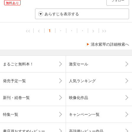
フォロー
無料あり
あらすじを表示する
<<
<
1
・
・
・
>
>>
清水紫琴の詳細検索へ
まるごと無料本！
激安セール
発売予定一覧
人気ランキング
新刊・続巻一覧
映像化作品
特集一覧
キャンペーン一覧
書店員おすすめレビュー
高評価レビュー作品