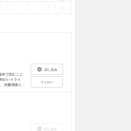
・
・
・
>
>>
試し読み
端末で読むこと
列のハイライ
フォロー
と並
一般向け講義。
試し読み