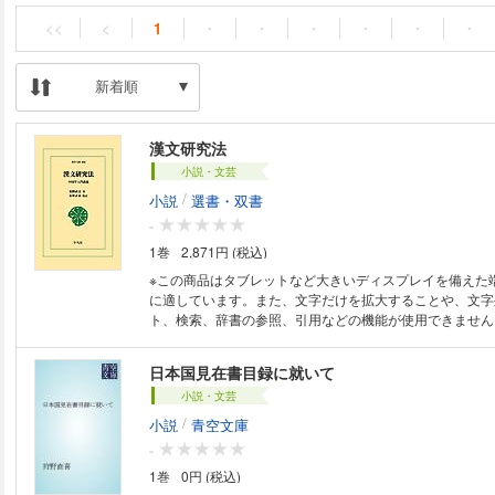
<<
<
1
・
・
・
・
・
・
新着順
漢文研究法
小説・文芸
/
小説
選書・双書
-
1巻
2,871円 (税込)
※この商品はタブレットなど大きいディスプレイを備えた
に適しています。また、文字だけを拡大することや、文字
ト、検索、辞書の参照、引用などの機能が使用できません。 内藤湖南
ぶ京大東洋学の創始者、狩野直喜が約百年前におこなった
文学・史学・哲学・地理等を総合する中国学入門。
日本国見在書目録に就いて
小説・文芸
/
小説
青空文庫
-
1巻
0円 (税込)