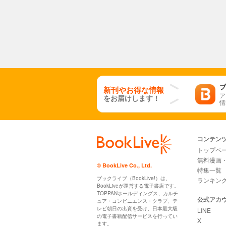
ブ
新刊やお得な情報
ア
をお届けします！
情
コンテン
トップペ
無料漫画
© BookLive Co., Ltd.
特集一覧
ブックライブ（BookLive!）は、
ランキン
BookLiveが運営する電子書店です。
TOPPANホールディングス、カルチ
公式アカ
ュア・コンビニエンス・クラブ、テ
レビ朝日の出資を受け、日本最大級
LINE
の電子書籍配信サービスを行ってい
X
ます。