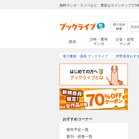
無料マンガ・ラノベなど、豊富なラインナップで18
絞り込み
検索
少年・青年
少女・女性
総合
マンガ
マンガ
電子書籍・漫画 ブックライブ
狩野直喜おす
おすすめコーナー
発売予定一覧
新刊・続巻一覧