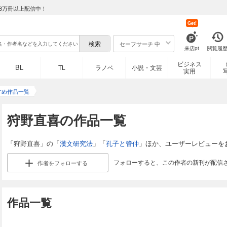
8万冊以上配信中！
Get!
セーフサーチ 中
来店pt
閲覧履
ビジネス
BL
TL
ラノベ
小説・文芸
実用
すめ作品一覧
狩野直喜の作品一覧
「狩野直喜」の「
漢文研究法
」「
孔子と管仲
」ほか、ユーザーレビューを
フォローすると、この作者の新刊が配信
作者を
フォローする
作品一覧