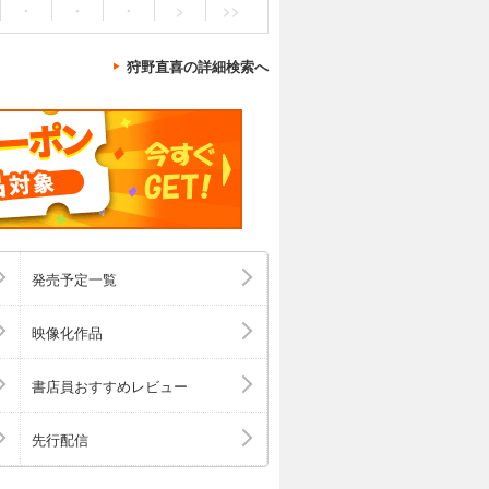
・
・
・
>
>>
狩野直喜の詳細検索へ
発売予定一覧
映像化作品
書店員おすすめレビュー
先行配信