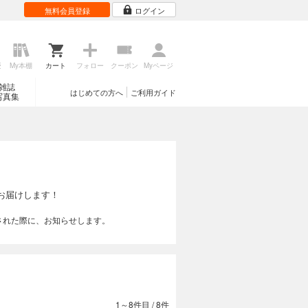
無料会員登録
ログイン
歴
My本棚
カート
フォロー
クーポン
Myページ
雑誌
はじめての方へ
ご利用ガイド
写真集
お届けします！
された際に、お知らせします。
1～8件目
/
8件