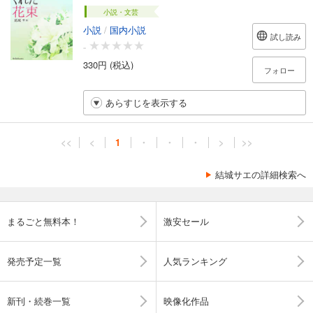
小説・文芸
小説
/
国内小説
試し読み
-
330円 (税込)
フォロー
あらすじを表示する
<<
<
1
・
・
・
>
>>
結城サエの詳細検索へ
まるごと無料本！
激安セール
発売予定一覧
人気ランキング
新刊・続巻一覧
映像化作品