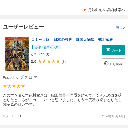
丹波鉄心の詳細検索へ
ユーザーレビュー
一覧
>>
コミック版 日本の歴史 戦国人物伝 徳川家康
少年・青年マンガ
カート
少年マンガ
5.0
(1)
試し読み
ブクログ
Posted by
この本を読んで徳川家康は、織田信長と同盟を結んでたくさんの城を落
としたところが、カッコいいと思いました。もう一度読み返すとしたら
関ヶ原の戦いです。
0
2024年05月14日