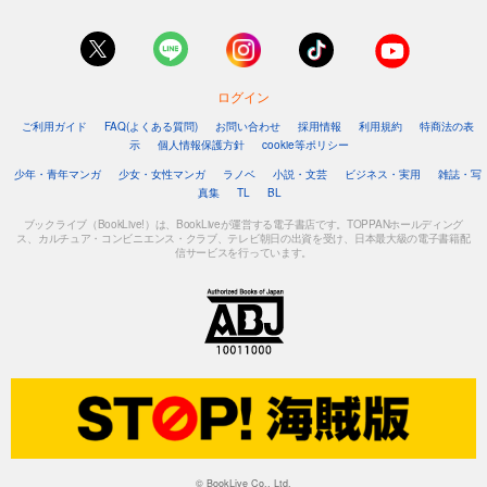
ログイン
ご利用ガイド
FAQ(よくある質問)
お問い合わせ
採用情報
利用規約
特商法の表
示
個人情報保護方針
cookie等ポリシー
少年・青年マンガ
少女・女性マンガ
ラノベ
小説・文芸
ビジネス・実用
雑誌・写
真集
TL
BL
ブックライブ（BookLive!）は、BookLiveが運営する電子書店です。TOPPANホールディング
ス、カルチュア・コンビニエンス・クラブ、テレビ朝日の出資を受け、日本最大級の電子書籍配
信サービスを行っています。
© BookLive Co., Ltd.