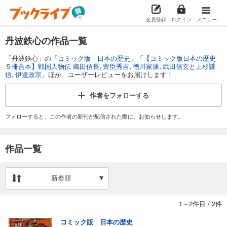
会員登録
ログイン
メニュー
丹波鉄心の作品一覧
「丹波鉄心」の「
コミック版 日本の歴史
」「
【コミック版日本の歴史
５冊合本】戦国人物伝 織田信長､豊臣秀吉､徳川家康､武田信玄と上杉謙
信､伊達政宗
」ほか、ユーザーレビューをお届けします！
作者を
フォローする
フォローすると、この作者の新刊が配信された際に、お知らせします。
作品一覧
新着順
1～2件目
/
2件
コミック版 日本の歴史