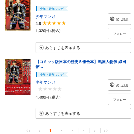
少年・青年マンガ
少年マンガ
試し読み
4.8
1,320円 (税込)
フォロー
あらすじを表示する
【コミック版日本の歴史５冊合本】戦国人物伝 織田
信...
少年・青年マンガ
少年マンガ
試し読み
-
4,400円 (税込)
フォロー
あらすじを表示する
<<
<
1
・
・
・
>
>>