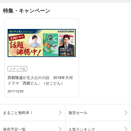
特集・キャンペーン
メディア化
西郷隆盛が主人公の小説 2018年大河
ドラマ「西郷どん」（せごどん）
2017/12/29
まるごと無料本！
激安セール
発売予定一覧
人気ランキング