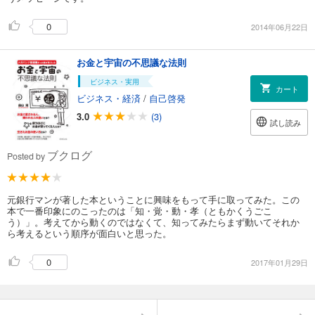
0
2014年06月22日
お金と宇宙の不思議な法則
ビジネス・実用
カート
ビジネス・経済
/
自己啓発
3.0
(3)
試し読み
ブクログ
Posted by
元銀行マンが著した本ということに興味をもって手に取ってみた。この
本で一番印象にのこったのは「知・覚・動・孝（ともかくうごこ
う）」。考えてから動くのではなくて、知ってみたらまず動いてそれか
ら考えるという順序が面白いと思った。
0
2017年01月29日