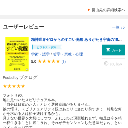
畠山晃の詳細検索へ
ユーザーレビュー
一覧
>>
精神世界ゼロからのすごい覚醒 ありがたき宇宙の10倍返し
ビジネス・実用
カート
学術・語学
/
哲学・宗教・心理
5.0
(1)
試し読み
ブクログ
Posted by
フォトリ90。
地に足ついたスピリチュアル本。
「自分は目覚めた人」という選民意識がありません。
彼の悟り、スピリチュアリティ観はあまりに当たり前すぎて、特別な何
かを求める人は拍子抜けするかも。
見えない世界を大切にしつつ、ふわふわと現実離れせず、軸足は今を精
一杯生きることに置こうね、それがデセンションした意味だよね、とい
うメッセージです。