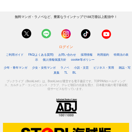
無料マンガ・ラノベなど、豊富なラインナップで188万冊以上配信中！
ログイン
ご利用ガイド
FAQ(よくある質問)
お問い合わせ
採用情報
利用規約
特商法の表
示
個人情報保護方針
cookie等ポリシー
少年・青年マンガ
少女・女性マンガ
ラノベ
小説・文芸
ビジネス・実用
雑誌・写
真集
TL
BL
ブックライブ（BookLive!）は、BookLiveが運営する電子書店です。TOPPANホールディング
ス、カルチュア・コンビニエンス・クラブ、テレビ朝日の出資を受け、日本最大級の電子書籍配
信サービスを行っています。