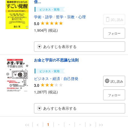
倍...
ビジネス・実用
学術・語学
/
哲学・宗教・心理
試し読み
5.0
1,904円 (税込)
フォロー
あらすじを表示する
お金と宇宙の不思議な法則
ビジネス・実用
ビジネス・経済
/
自己啓発
試し読み
3.0
1,287円 (税込)
フォロー
あらすじを表示する
<<
<
1
・
・
・
>
>>