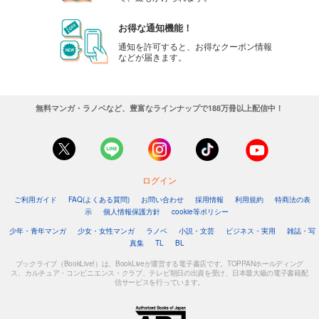
お得な通知機能！
通知を許可すると、お得なクーポン情報
などが届きます。
無料マンガ・ラノベなど、豊富なラインナップで188万冊以上配信中！
ログイン
ご利用ガイド
FAQ(よくある質問)
お問い合わせ
採用情報
利用規約
特商法の表
示
個人情報保護方針
cookie等ポリシー
少年・青年マンガ
少女・女性マンガ
ラノベ
小説・文芸
ビジネス・実用
雑誌・写
真集
TL
BL
ブックライブ（BookLive!）は、BookLiveが運営する電子書店です。TOPPANホールディング
ス、カルチュア・コンビニエンス・クラブ、テレビ朝日の出資を受け、日本最大級の電子書籍配
信サービスを行っています。