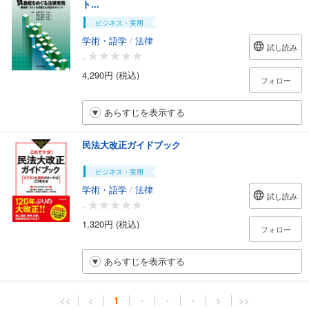
ト...
ビジネス・実用
学術・語学
/
法律
試し読み
-
4,290円 (税込)
フォロー
あらすじを表示する
民法大改正ガイドブック
ビジネス・実用
学術・語学
/
法律
試し読み
-
1,320円 (税込)
フォロー
あらすじを表示する
<<
<
1
・
・
・
>
>>