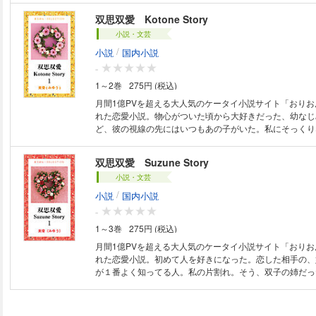
サンタさんに何をお願いしたか、教えてくれなくて――。
双思双愛 Kotone Story
リスマス。幸せの結晶が、家族に優しく降りかかる。
小説・文芸
/
小説
国内小説
-
1～2巻
275円 (税込)
月間1億PVを超える大人気のケータイ小説サイト「おり
れた恋愛小説。物心がついた頃から大好きだった、幼なじ
ど、彼の視線の先にはいつもあの子がいた。私にそっくり
私じゃない…双子の妹。報われない、愛されないって、わ
愛。そんな恋愛から救い出してくれたのは……。
双思双愛 Suzune Story
小説・文芸
/
小説
国内小説
-
1～3巻
275円 (税込)
月間1億PVを超える大人気のケータイ小説サイト「おり
れた恋愛小説。初めて人を好きになった。恋した相手の、
が１番よく知ってる人。私の片割れ。そう、双子の姉だっ
一緒なのに、どうしてあの子なの？出来る事なら…あの子
交差する双つの想いが切ない、純愛ラブストーリー。