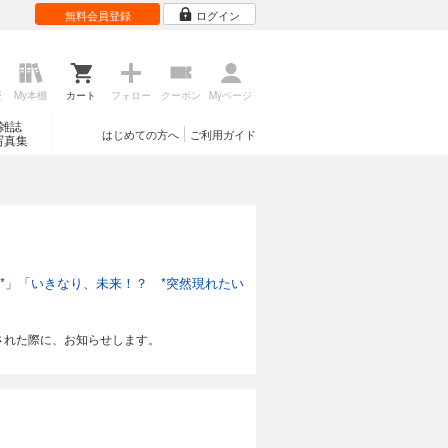
無料会員登録
ログイン
歴
My本棚
カート
フォロー
クーポン
Myページ
雑誌
はじめての方へ
ご利用ガイド
写真集
*
」「
いきなり、未来！？ *突然現れたい
された際に、お知らせします。