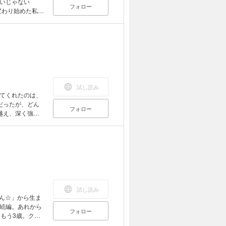
いじゃない
フォロー
変わり始めた私の
試し読み
てくれたのは、
だったが、どん
フォロー
越え、深く強い
試し読み
おん☆」から生ま
続編。あれから
フォロー
もう3歳。クリ
しかし美桜は、