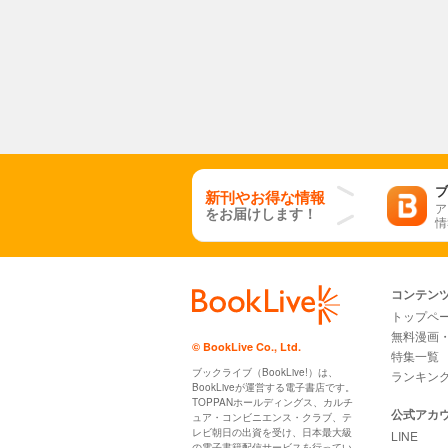
ブ
新刊やお得な情報
ア
をお届けします！
情
コンテン
トップペ
無料漫画
© BookLive Co., Ltd.
特集一覧
ブックライブ（BookLive!）は、
ランキン
BookLiveが運営する電子書店です。
TOPPANホールディングス、カルチ
公式アカ
ュア・コンビニエンス・クラブ、テ
レビ朝日の出資を受け、日本最大級
LINE
の電子書籍配信サービスを行ってい