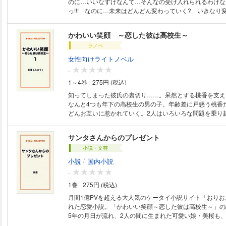
のに…いいなずけなんて…そんなの受け入れられるわけな
っ!!! なのに…未来はどんどん変わっていく? いきなり
未来…。一体、どうなっていっちゃうの???
かわいい笑顔 ～恋した彼は高校生～
ラノベ
女性向けライトノベル
-
1～4巻
275円 (税込)
知ってしまった彼氏の裏切り……。呆然とする桃香を支え
なんと4つも年下の高校生の男の子。年齢差に戸惑う桃香
どんお互いに惹かれていく。2人はいろいろな問題を乗り
絆を結ぶ。キュンと出来るラブ甘なお話。
サンタさんからのプレゼント
小説・文芸
/
小説
国内小説
-
1巻
275円 (税込)
月間1億PVを超える大人気のケータイ小説サイト「おり
れた恋愛小説。「かわいい笑顔～恋した彼は高校生～」の
5年の月日が流れ、2人の間に生まれた可愛い娘・美桜も、
スマスに向け、プレゼントを用意しようとする陸と桃香。