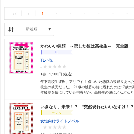
<<
<
1
・
・
・
・
・
・
新着順
かわいい笑顔 ～恋した彼は高校生～ 完全版
TL
TL小説
-
1巻
1,100円 (税込)
年下高校生彼氏、アリです！ 傷ついた恋愛の後巡りあったのは…年下の高
校生の彼氏だった。 21歳の桃香の前に現れたのは17歳の
年齢差を気にしていた桃香だが、高校生の彼にどんどんと
く……。 １～４巻までの全巻を通して読めるセットの完
いきなり、未来！？ *突然現れたいいなずけ！？
ラノベ
女性向けライトノベル
-