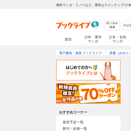
無料マンガ・ラノベなど、豊富なラインナップで18
絞り込み
検索
少年・青年
少女・女性
総合
マンガ
マンガ
電子書籍・漫画 ブックライブ
美優（みゆう
おすすめコーナー
発売予定一覧
新刊・続巻一覧