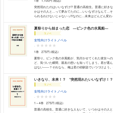
1巻
1,100円 (税込)
突然現れたのはいいなずけ!? 普通の高校生。普通に好きな人もいて、いつ
かはその人と…って夢みてたのに…いいなずけなんて…そ
られるわけないじゃないっ!!!なのに…未来はどんどん変わ
り変わり始めた私の未来…。一体、どうなっていっちゃうの
まで全巻読めちゃう完全版！
夏祭りから始まった恋 ―ピンク色の水風船―
ラノベ
女性向けライトノベル
-
1巻
275円 (税込)
夏祭り。ピンク色の水風船が、気付かせてくれた彼女への
ど、気づいた瞬間、親友の想いも知ってしまう。君が選ん
はない――？それなら、俺は君の幼馴染でいつづけよう。
ら、見守らせて欲しい……。
いきなり、未来！？ *突然現れたいいなずけ！？
ラノベ
女性向けライトノベル
-
1～4巻
275円 (税込)
普通の高校生。普通に好きな人もいて、いつかはその人と