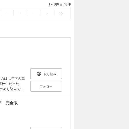
1～8件目
/
8件
・
・
・
>
>>
試し読み
高校生だった。
フォロー
のめり込んでい
全版で登場！
* 完全版