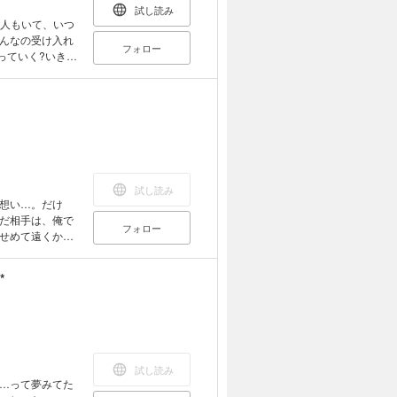
試し読み
んなの受け入れ
フォロー
っていく?いきな
??? １～４巻
試し読み
想い…。だけ
だ相手は、俺で
フォロー
せめて遠くか
*
試し読み
…って夢みてた