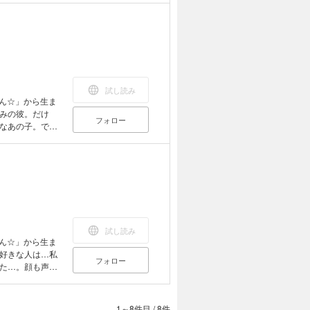
そして迎えたク
試し読み
おん☆」から生ま
みの彼。だけ
フォロー
なあの子。でも
かっていた恋
試し読み
おん☆」から生ま
好きな人は…私
フォロー
た…。顔も声も
になりたい…。
1～8件目
/
8件