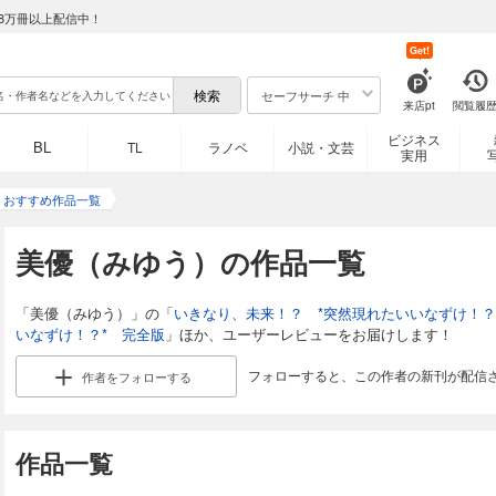
8万冊以上配信中！
Get!
セーフサーチ 中
来店pt
閲覧履
ビジネス
BL
TL
ラノベ
小説・文芸
実用
）おすすめ作品一覧
美優（みゆう）の作品一覧
「美優（みゆう）」の「
いきなり、未来！？ *突然現れたいいなずけ！？
いなずけ！？* 完全版
」ほか、ユーザーレビューをお届けします！
フォローすると、この作者の新刊が配信
作者を
フォローする
作品一覧