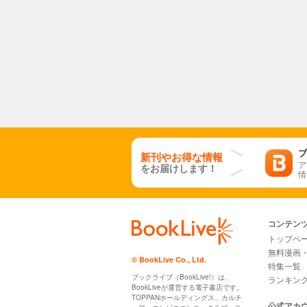
ブ
新刊やお得な情報
ア
をお届けします！
情
コンテン
トップペ
無料漫画
© BookLive Co., Ltd.
特集一覧
ブックライブ（BookLive!）は、
ランキン
BookLiveが運営する電子書店です。
TOPPANホールディングス、カルチ
公式アカ