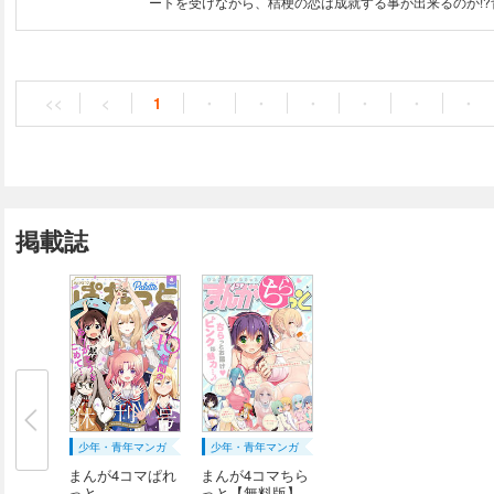
ートを受けながら、桔梗の恋は成就する事が出来るのか!?
ぎる姉妹達のラブコメディ、開幕!!
<<
<
1
・
・
・
・
・
・
掲載誌
少年・青年マンガ
少年・青年マンガ
まんが4コマぱれ
まんが4コマちら
っと
っと【無料版】