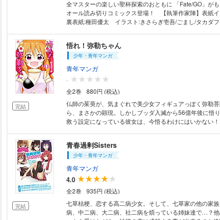
全マスターの楽しい聖杯探索のおともに 「Fate/GO」が
オール読み切りコミックス登場！ 【執筆作家陣】表紙イ
裏表紙:種田優太 イラスト:きさらぎ壱吾/ごまし/タカダ
漫画:芦田ゆり/いちみ/岩友/湖西晶/こんがりぱすた/坂口/Se
ノ子/トウドリ/奈春/NEGI/はずみなりゆき/みずみ/もりこ
悟れ！弥勒ちゃん
少年・青年マンガ
青年マンガ
-
全2巻
880円 (税込)
仏師の茱萸が、気まぐれで美少女フィギュアっぽく弥勒菩
完結
ら、まさかの顕現。しかしブッダ入滅から56億年後に悟
救う設定になっている彼女は、今悟るわけにはいかない！
のつもりがない！ こうして彼女のソーシャルゲームやプ
常に俗っぽい日常がスタートするのでした。
青春過剰Sisters
少年・青年マンガ
青年マンガ
4.0
全2巻
935円 (税込)
七草桔梗、恋する高二病少女。そして、七草家の他の家族
完結
病、中二病、大二病、社二病を煩っている姉妹達で…？他