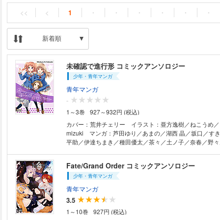
<<
<
1
・
・
・
・
・
・
新着順
未確認で進行形 コミックアンソロジー
少年・青年マンガ
青年マンガ
-
1～3巻
927～932円 (税込)
カバー：荒井チェリー イラスト：亜方逸樹／ねこうめ／
mizuki マンガ：芦田ゆり／あまの／湖西 晶／坂口／す
平助／伊達ちまき／種田優太／茶々／土ノ子／奈春／野々
っか／吉北ぽぷり／米田和佐／ロドニィ
Fate/Grand Order コミックアンソロジー
少年・青年マンガ
青年マンガ
3.5
1～10巻
927円 (税込)