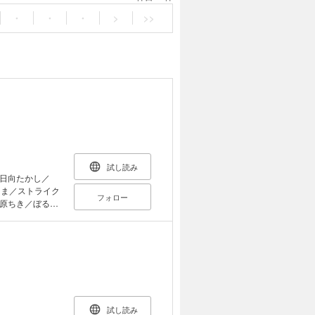
・
・
・
>
>>
試し読み
日向たかし／
きま／ストライク
フォロー
原ちき／ぼるぴ
試し読み