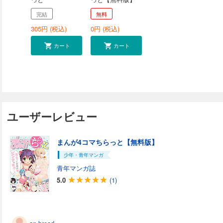
完結
無料
305
円 (税込)
0
円 (税込)
カート
カート
ユーザーレビュー
まんが4コマちらっと【無料版】
少年・青年マンガ
青年マンガ誌
5.0
(1)