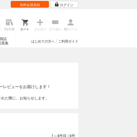
無料会員登録
ログイン
歴
My本棚
カート
フォロー
クーポン
Myページ
雑誌
はじめての方へ
ご利用ガイド
写真集
ーレビューをお届けします！
された際に、お知らせします。
1～4件目
/
4件