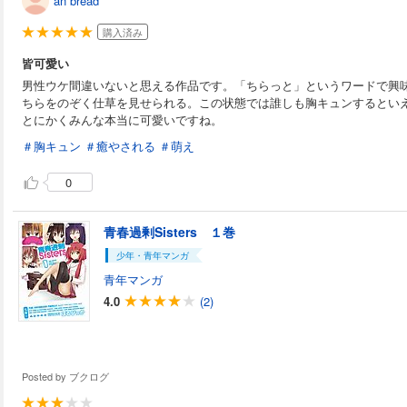
an bread
購入済み
皆可愛い
男性ウケ間違いないと思える作品です。「ちらっと」というワードで興
ちらをのぞく仕草を見せられる。この状態では誰しも胸キュンするとい
とにかくみんな本当に可愛いですね。
＃胸キュン
＃癒やされる
＃萌え
0
青春過剰Sisters １巻
少年・青年マンガ
青年マンガ
4.0
(2)
Posted by
ブクログ