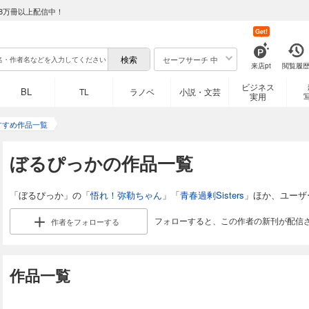
8万冊以上配信中！
Get!
セーフサーチ 中
来店pt
閲覧履
ビジネス
BL
TL
ラノベ
小説・文芸
実用
すすめ作品一覧
ぼるぴっかの作品一覧
「ぼるぴっか」の「
悟れ！弥勒ちゃん
」「
青春過剰Sisters
」ほか、ユーザ
フォローすると、この作者の新刊が配信
作者を
フォローする
作品一覧