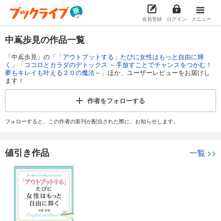
会員登録
ログイン
メニュー
中嶌歩見の作品一覧
「中嶌歩見」の「
「アウトプットする」たびに女性はもっと自由に輝
く
」「
ココロとカラダのデトックス ～手放すことでチャンスをつかむ！
夢もキレイも叶える２０の魔法～
」ほか、ユーザーレビューをお届けし
ます！
作者を
フォローする
フォローすると、この作者の新刊が配信された際に、お知らせします。
値引き作品
一覧
>>