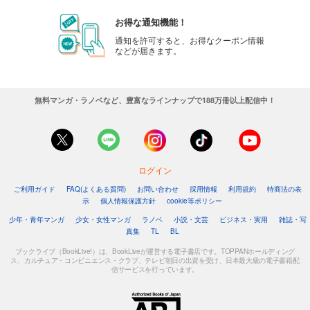
お得な通知機能！
通知を許可すると、お得なクーポン情報
などが届きます。
無料マンガ・ラノベなど、豊富なラインナップで188万冊以上配信中！
ログイン
ご利用ガイド
FAQ(よくある質問)
お問い合わせ
採用情報
利用規約
特商法の表
示
個人情報保護方針
cookie等ポリシー
少年・青年マンガ
少女・女性マンガ
ラノベ
小説・文芸
ビジネス・実用
雑誌・写
真集
TL
BL
ブックライブ（BookLive!）は、BookLiveが運営する電子書店です。TOPPANホールディング
ス、カルチュア・コンビニエンス・クラブ、テレビ朝日の出資を受け、日本最大級の電子書籍配
信サービスを行っています。