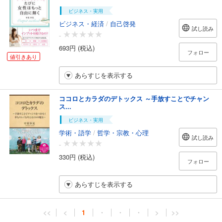
ビジネス・実用
ビジネス・経済
/
自己啓発
試し読み
-
693円 (税込)
フォロー
値引きあり
あらすじを表示する
ココロとカラダのデトックス ～手放すことでチャン
ス...
ビジネス・実用
学術・語学
/
哲学・宗教・心理
試し読み
-
330円 (税込)
フォロー
あらすじを表示する
<<
<
1
・
・
・
>
>>