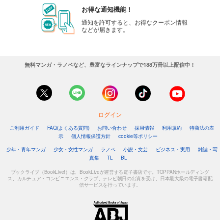
お得な通知機能！
通知を許可すると、お得なクーポン情報
などが届きます。
無料マンガ・ラノベなど、豊富なラインナップで188万冊以上配信中！
ログイン
ご利用ガイド
FAQ(よくある質問)
お問い合わせ
採用情報
利用規約
特商法の表
示
個人情報保護方針
cookie等ポリシー
少年・青年マンガ
少女・女性マンガ
ラノベ
小説・文芸
ビジネス・実用
雑誌・写
真集
TL
BL
ブックライブ（BookLive!）は、BookLiveが運営する電子書店です。TOPPANホールディング
ス、カルチュア・コンビニエンス・クラブ、テレビ朝日の出資を受け、日本最大級の電子書籍配
信サービスを行っています。