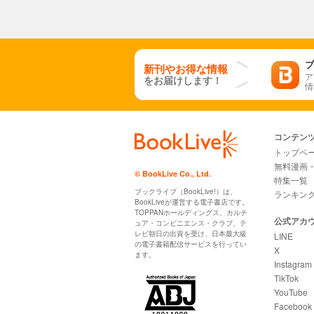
ブ
新刊やお得な情報
ア
をお届けします！
情
コンテン
トップペ
無料漫画
© BookLive Co., Ltd.
特集一覧
ブックライブ（BookLive!）は、
ランキン
BookLiveが運営する電子書店です。
TOPPANホールディングス、カルチ
公式アカ
ュア・コンビニエンス・クラブ、テ
レビ朝日の出資を受け、日本最大級
LINE
の電子書籍配信サービスを行ってい
X
ます。
Instagram
TikTok
YouTube
Facebook