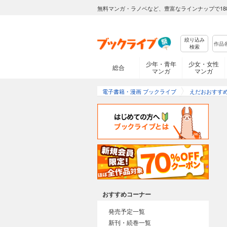
無料マンガ・ラノベなど、豊富なラインナップで18
絞り込み
検索
少年・青年
少女・女性
総合
マンガ
マンガ
電子書籍・漫画 ブックライブ
えだおおすす
おすすめコーナー
発売予定一覧
新刊・続巻一覧