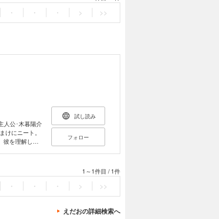
・
・
・
>
>>
試し読み
主人公･木暮陽介
まけにニート。
フォロー
、彼を理解して
中学生の女の子
1～1件目
/
1件
・
・
・
>
>>
えだおの詳細検索へ