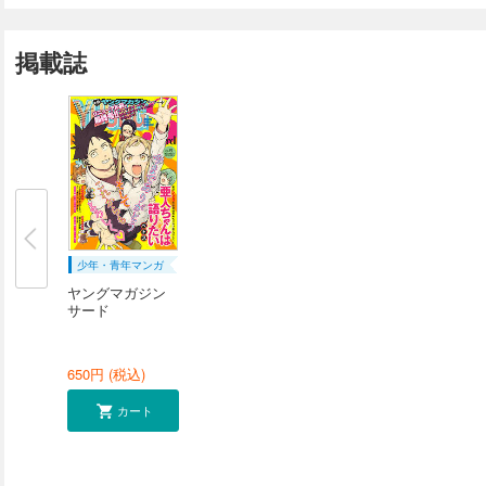
掲載誌
少年・青年マンガ
ヤングマガジン
サード
650
円 (税込)
カート