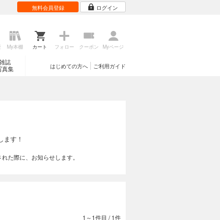
無料会員登録
ログイン
歴
My本棚
カート
フォロー
クーポン
Myページ
雑誌
はじめての方へ
ご利用ガイド
写真集
します！
された際に、お知らせします。
1～1件目
/
1件