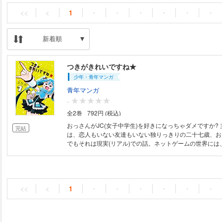
<<
<
1
・
・
・
・
・
・
新着順
つきがきれいですね★
少年・青年マンガ
青年マンガ
-
全2巻
792円 (税込)
おっさんがJC(女子中学生)を好きになっちゃダメですか? 
完結
は、恋人もいない友達もいない独りっきりの二十七歳、お
でもそれは現実(リアル)での話。ネットゲームの世界には
くれるツキさんがいるから幸せ! そんなあるとき、陽介は
に出会った……!?
<<
<
1
・
・
・
・
・
・