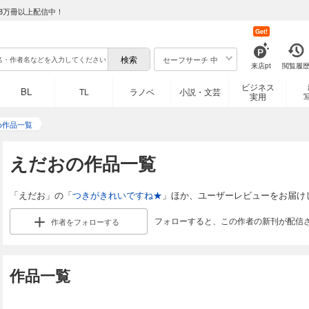
8万冊以上配信中！
Get!
セーフサーチ 中
来店pt
閲覧履
ビジネス
BL
TL
ラノベ
小説・文芸
実用
め作品一覧
えだおの作品一覧
「えだお」の「
つきがきれいですね★
」ほか、ユーザーレビューをお届け
フォローすると、この作者の新刊が配信
作者を
フォローする
作品一覧