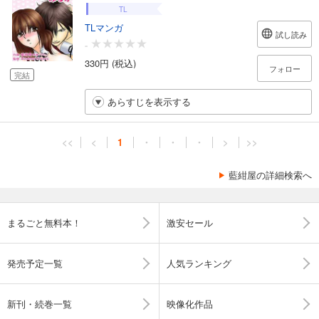
TL
TLマンガ
試し読み
-
330円 (税込)
フォロー
完結
あらすじを表示する
<<
<
1
・
・
・
>
>>
藍紺屋の詳細検索へ
まるごと無料本！
激安セール
発売予定一覧
人気ランキング
新刊・続巻一覧
映像化作品