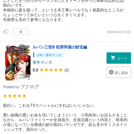
ふとしたきっかけからベランダにビオトープを作った体験日記的な話。
面白いです。
本格的に庭を掘って…という土木工事レベルでなく箱庭的なところが、
ちょっとやってみたいという心をくすぐります。
失敗歴も含めて参考にもなります。
0
2026年04月12日
ルパン三世B 犯罪帝国の財宝編
少年・青年マンガ
カート
青年マンガ
5.0
(3)
試し読み
ブクログ
Posted by
面白い。これをTVスペシャルにすればいいじゃない。
悪い組織の悪いお金を頂いてしまうという、小気味良いお話もさること
ながら、ルパンファミリーが全員強力、全員活躍という内容と、時系列
が逆になっている構成の妙が面白いマンガです。絵も見やすくスタイリ
ッシュです。面白かった。