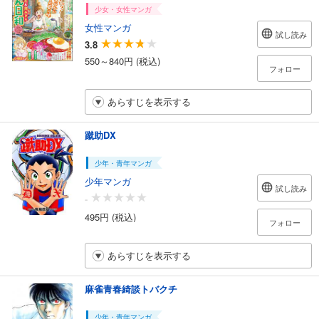
少女・女性マンガ
女性マンガ
試し読み
3.8
550～840円 (税込)
フォロー
あらすじを表示する
蹴助DX
少年・青年マンガ
少年マンガ
試し読み
-
495円 (税込)
フォロー
あらすじを表示する
麻雀青春綺談トバクチ
少年・青年マンガ