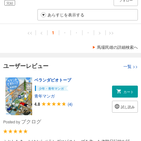
フォロー
完結
あらすじを表示する
<<
<
1
・
・
・
>
>>
馬場民雄の詳細検索へ
ユーザーレビュー
一覧
>>
ベランダビオトープ
少年・青年マンガ
カート
青年マンガ
4.8
(4)
試し読み
ブクログ
Posted by