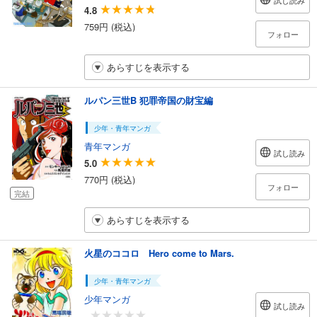
試し読み
4.8
759円 (税込)
フォロー
あらすじを表示する
ルパン三世B 犯罪帝国の財宝編
少年・青年マンガ
青年マンガ
試し読み
5.0
770円 (税込)
フォロー
完結
あらすじを表示する
火星のココロ Hero come to Mars.
少年・青年マンガ
少年マンガ
試し読み
-