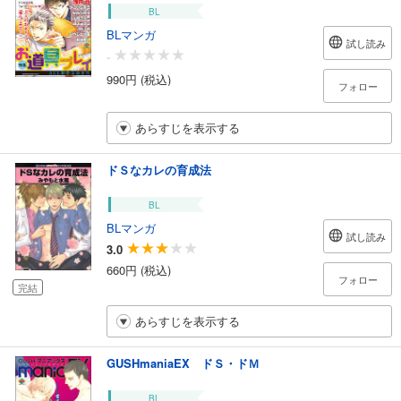
BL
BLマンガ
試し読み
-
990円 (税込)
フォロー
あらすじを表示する
ドＳなカレの育成法
BL
BLマンガ
試し読み
3.0
660円 (税込)
フォロー
完結
あらすじを表示する
GUSHmaniaEX ドＳ・ドＭ
BL