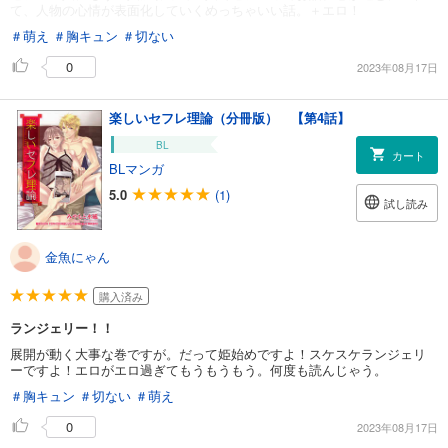
て、人物の心情が表面化していくめっちゃいい話。＋エロ！
＃萌え
＃胸キュン
＃切ない
0
2023年08月17日
楽しいセフレ理論（分冊版） 【第4話】
BL
カート
BLマンガ
5.0
(1)
試し読み
金魚にゃん
購入済み
ランジェリー！！
展開が動く大事な巻ですが。だって姫始めですよ！スケスケランジェリ
ーですよ！エロがエロ過ぎてもうもうもう。何度も読んじゃう。
＃胸キュン
＃切ない
＃萌え
0
2023年08月17日