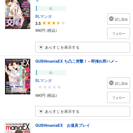
～
BL
BLマンガ
試し読み
3.5
990円 (税込)
フォロー
あらすじを表示する
GUSHmaniaEX ち凸こ突撃！～即挿れ即ハメ～
BL
BLマンガ
試し読み
-
990円 (税込)
フォロー
あらすじを表示する
GUSHmaniaEX お道具プレイ