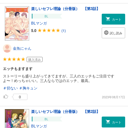
楽しいセフレ理論（分冊版） 【第3話】
BL
カート
BLマンガ
5.0
(1)
試し読み
金魚にゃん
購入済み
エッチもますます
ストーリーも盛り上がってきてますが、三人のエッチもご注目です
よ〜！めっちゃいい。三人ならではのエッチ、最高。
＃切ない
＃胸キュン
0
2023年08月17日
楽しいセフレ理論（分冊版） 【第2話】
BL
カート
BLマンガ