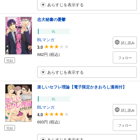
あらすじを表示する
忠犬秘書の憂鬱
BL
BLマンガ
試し読み
3.0
682円 (税込)
フォロー
完結
あらすじを表示する
楽しいセフレ理論【電子限定かきおろし漫画付】
BL
BLマンガ
試し読み
4.0
693円 (税込)
フォロー
完結
あらすじを表示する