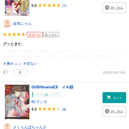
5.0
(1)
試し読み
金魚にゃん
ネタバレ
購入済み
グッときた
「都合良く性別選んで好きになれねーの」ってセリフ、グッときた。ホ
ントそうだよね、なんか「好き」っての考えちゃう。この巻も好き
＃胸キュン
＃切ない
0
2023年08月18日
GUSHmaniaEX イキ顔
BL
カート
BLマンガ
4.3
(4)
試し読み
さくらんぼちゃんさ