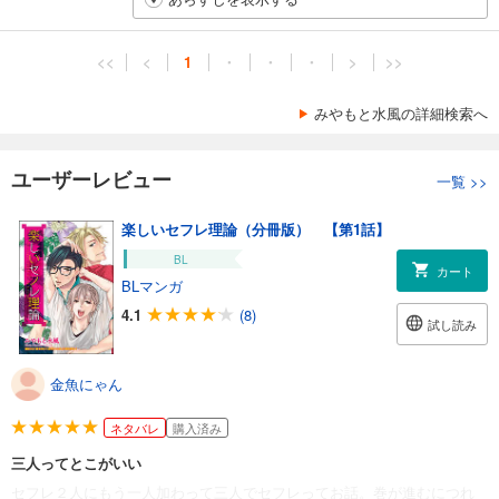
<<
<
1
・
・
・
>
>>
みやもと水風の詳細検索へ
ユーザーレビュー
一覧
>>
楽しいセフレ理論（分冊版） 【第1話】
BL
カート
BLマンガ
4.1
(8)
試し読み
金魚にゃん
ネタバレ
購入済み
三人ってとこがいい
セフレ２人にもう一人加わって三人でセフレってお話。巻が進むにつれ