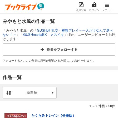
会員登録
ログイン
メニュー
みやもと水風の作品一覧
「みやもと水風」の「
GUSHpit 乱交・複数プレイ～一人だけなんて選べ
ない！～
」「
GUSHmaniaEX メスイキ
」ほか、ユーザーレビューをお届
けします！
作者を
フォローする
フォローすると、この作者の新刊が配信された際に、お知らせします。
作品一覧
新着順
1～50件目
/
50件
たくらみトレイン（分冊版）