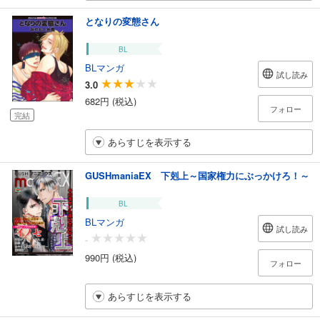
となりの変態さん
BL
BLマンガ
試し読み
3.0
682円 (税込)
フォロー
完結
あらすじを表示する
GUSHmaniaEX 下剋上～国家権力にぶっかけろ！～
BL
BLマンガ
試し読み
-
990円 (税込)
フォロー
あらすじを表示する