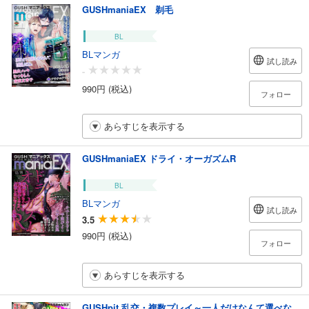
GUSHmaniaEX 剃毛
BL
BLマンガ
試し読み
-
990円 (税込)
フォロー
あらすじを表示する
GUSHmaniaEX ドライ・オーガズムR
BL
BLマンガ
試し読み
3.5
990円 (税込)
フォロー
あらすじを表示する
GUSHpit 乱交・複数プレイ～一人だけなんて選べな