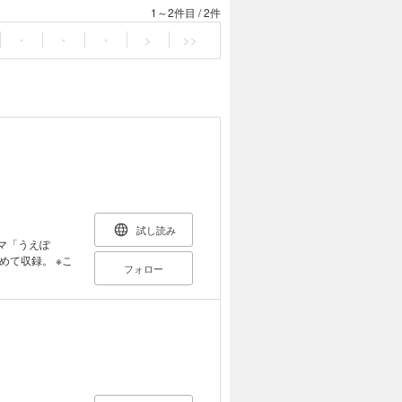
1～2件目
/
2件
・
・
・
>
>>
試し読み
コマ「うえぽ
て収録。 ※こ
フォロー