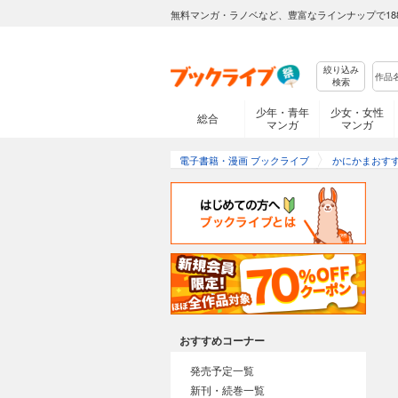
無料マンガ・ラノベなど、豊富なラインナップで18
絞り込み
検索
少年・青年
少女・女性
総合
マンガ
マンガ
電子書籍・漫画 ブックライブ
かにかまおす
おすすめコーナー
発売予定一覧
新刊・続巻一覧