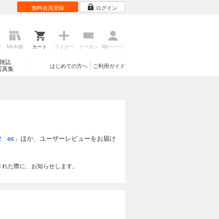
無料会員登録
ログイン
歴
My本棚
カート
フォロー
クーポン
Myページ
雑誌
はじめての方へ
ご利用ガイド
写真集
 es
」ほか、ユーザーレビューをお届け
された際に、お知らせします。