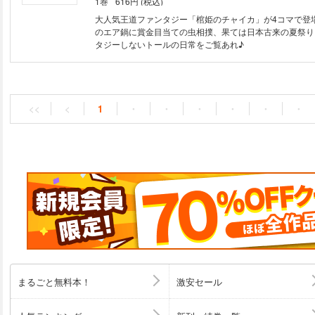
1巻
616円 (税込)
大人気王道ファンタジー「棺姫のチャイカ」が4コマで登場
のエア鍋に賞金目当ての虫相撲、果ては日本古来の夏祭り!
タジーしないトールの日常をご覧あれ♪
<<
<
1
・
・
・
・
・
・
まるごと無料本！
激安セール