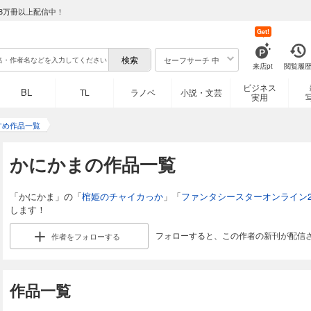
8万冊以上配信中！
Get!
セーフサーチ 中
来店pt
閲覧履
ビジネス
BL
TL
ラノベ
小説・文芸
実用
すめ作品一覧
かにかまの作品一覧
「かにかま」の「
棺姫のチャイカっか
」「
ファンタシースターオンライン2
します！
フォローすると、この作者の新刊が配信
作者を
フォローする
作品一覧