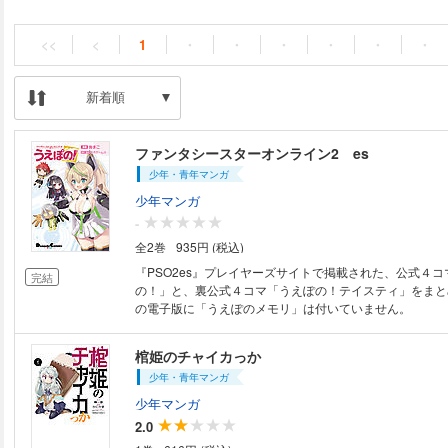
<<
<
1
・
・
・
・
・
・
新着順
ファンタシースターオンライン2 es
少年・青年マンガ
少年マンガ
-
全2巻
935円 (税込)
『PSO2es』プレイヤーズサイトで掲載された、公式４
完結
の！」と、裏公式４コマ「うえぽの！テイスティ」をまとめ
の電子版に「うえぽのメモリ」は付いていません。
棺姫のチャイカっか
少年・青年マンガ
少年マンガ
2.0