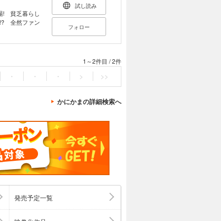
試し読み
! 貧乏暮らし
? 全然ファン
フォロー
1～2件目
/
2件
・
・
・
>
>>
かにかまの詳細検索へ
発売予定一覧