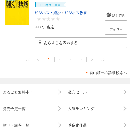
ビジネス・実用
ビジネス・経済
/
ビジネス教養
試し読み
-
880円 (税込)
フォロー
あらすじを表示する
<<
<
1
・
・
・
>
>>
喜山荘一の詳細検索へ
まるごと無料本！
激安セール
発売予定一覧
人気ランキング
新刊・続巻一覧
映像化作品