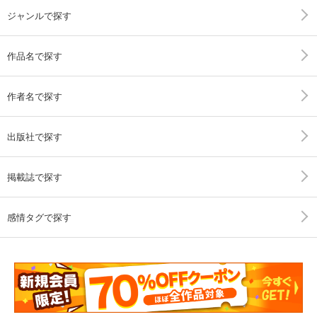
ジャンルで探す
作品名で探す
作者名で探す
出版社で探す
掲載誌で探す
感情タグで探す