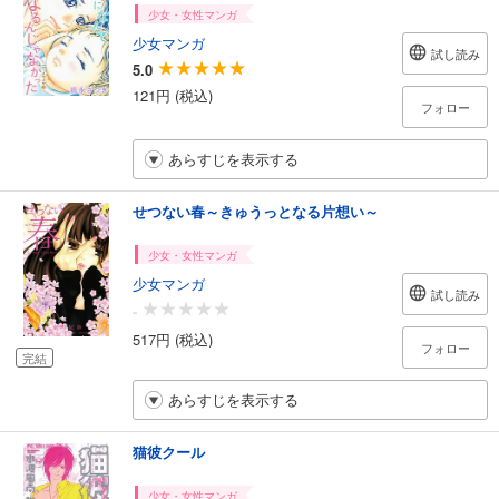
少女・女性マンガ
少女マンガ
試し読み
5.0
121円 (税込)
フォロー
あらすじを表示する
せつない春～きゅうっとなる片想い～
少女・女性マンガ
少女マンガ
試し読み
-
517円 (税込)
フォロー
完結
あらすじを表示する
猫彼クール
少女・女性マンガ