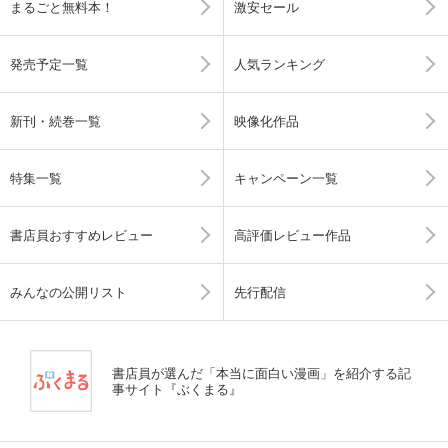
まるごと無料本！
激安セール
発売予定一覧
人気ランキング
新刊・続巻一覧
映像化作品
特集一覧
キャンペーン一覧
書店員おすすめレビュー
高評価レビュー作品
みんなの公開リスト
先行配信
書店員が選んだ「本当に面白い漫画」を紹介する記
事サイト『ぶくまる』