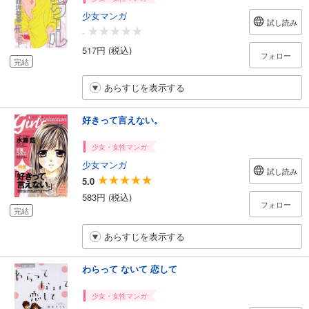
少女マンガ
試し読み
-
517円 (税込)
フォロー
完結
あらすじを表示する
好きって言えない。
少女・女性マンガ
少女マンガ
試し読み
5.0
583円 (税込)
フォロー
完結
あらすじを表示する
わらって ないて 恋して
少女・女性マンガ