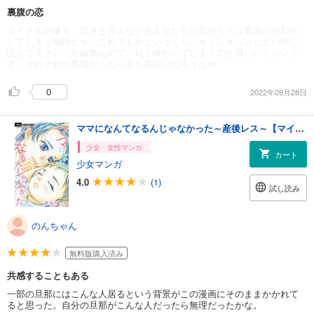
裏腹の恋
タイトルの通り、好きと言えない主人公たちが気持ちとは裏腹の行動を
してしまう物語たち。これでもかというくらいキュンキュンしたい時に
読んで下さい。短編集なので、短く終わってしまうのが寂しいくらいで
す。それぞれが長編だったらまた面白いだろうな〜
0
2022年09月28日
ママになんてなるんじゃなかった～産後レス～【マイクロ】 2
少女・女性マンガ
カート
少女マンガ
4.0
(1)
試し読み
のんちゃん
無料版購入済み
共感することもある
一部の旦那にはこんな人居るという背景がこの漫画にそのままかかれて
ると思った。自分の旦那がこんな人だったら無理だったかな。