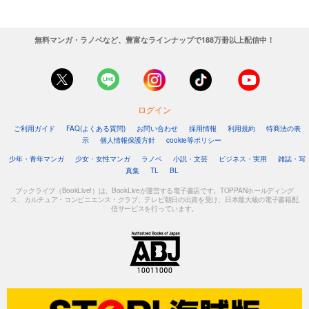
無料マンガ・ラノベなど、豊富なラインナップで188万冊以上配信中！
ログイン
ご利用ガイド
FAQ(よくある質問)
お問い合わせ
採用情報
利用規約
特商法の表
示
個人情報保護方針
cookie等ポリシー
少年・青年マンガ
少女・女性マンガ
ラノベ
小説・文芸
ビジネス・実用
雑誌・写
真集
TL
BL
ブックライブ（BookLive!）は、BookLiveが運営する電子書店です。TOPPANホールディング
ス、カルチュア・コンビニエンス・クラブ、テレビ朝日の出資を受け、日本最大級の電子書籍配
信サービスを行っています。