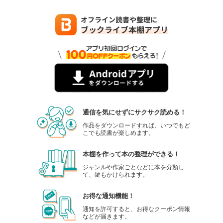
通信を気にせずにサクサク読める！
作品をダウンロードすれば、いつでもど
こでも読書が楽しめます。
本棚を作って本の整理ができる！
ジャンルや作家ごとなどに本を分類し
て、鍵もかけられます。
お得な通知機能！
通知を許可すると、お得なクーポン情報
などが届きます。