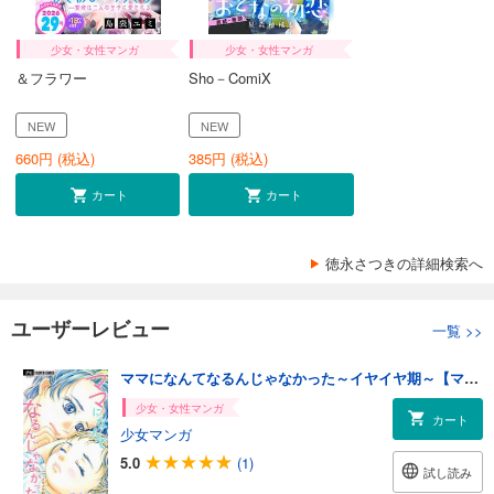
少女・女性マンガ
少女・女性マンガ
＆フラワー
Sho－ComiX
NEW
NEW
660
円 (税込)
385
円 (税込)
カート
カート
徳永さつきの詳細検索へ
ユーザーレビュー
一覧
>>
ママになんてなるんじゃなかった～イヤイヤ期～【マイクロ】 1
少女・女性マンガ
カート
少女マンガ
5.0
(1)
試し読み