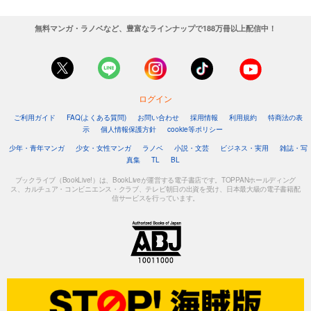
無料マンガ・ラノベなど、豊富なラインナップで188万冊以上配信中！
ログイン
ご利用ガイド
FAQ(よくある質問)
お問い合わせ
採用情報
利用規約
特商法の表
示
個人情報保護方針
cookie等ポリシー
少年・青年マンガ
少女・女性マンガ
ラノベ
小説・文芸
ビジネス・実用
雑誌・写
真集
TL
BL
ブックライブ（BookLive!）は、BookLiveが運営する電子書店です。TOPPANホールディング
ス、カルチュア・コンビニエンス・クラブ、テレビ朝日の出資を受け、日本最大級の電子書籍配
信サービスを行っています。