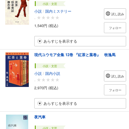
小説・文芸
小説
/
国内ミステリー
試し読み
-
1,540円 (税込)
フォロー
あらすじを表示する
現代ユウモア全集 12巻 『紅茶と葉卷』 牧逸馬
小説・文芸
小説
/
国内小説
試し読み
-
2,970円 (税込)
フォロー
あらすじを表示する
夜汽車
小説・文芸