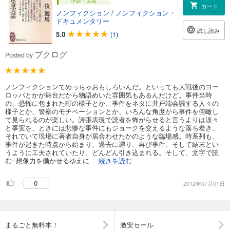
小説・文芸
カート
ノンフィクション
/
ノンフィクション・
ドキュメンタリー
試し読み
5.0
(1)
ブクログ
Posted by
ノンフィクションてめっちゃおもしろいんだ。といっても大戦後のヨー
ロッパとかが舞台だから物語めいた雰囲気もあるんだけど。事件当時
の、恐怖に包まれた町の様子とか、事件をネタに井戸端会議する人々の
様子とか、警察のモチベーションとか、いろんな角度から事件を俯瞰し
て見られるのが楽しい。誇張表現で読者を怖がらせると言うよりは淡々
と事実を、ときには悲惨な事件にもジョークを交えるような落ち着き、
それでいて現場に著者自身が居合わせたかのような臨場感。時系列も、
事件が起きた時点から始まり、過去に遡り、再び事件、そして結末とい
うように工夫されていたり、どんどん引き込まれる。そして、文字で読
む=想像力を働かせるゆえに
...続きを読む
0
2012年07月01日
まるごと無料本！
激安セール