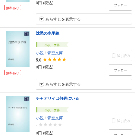
0円 (税込)
フォロー
無料あり
あらすじを表示する
沈黙の水平線
小説・文芸
小説
/
青空文庫
試し読み
5.0
0円 (税込)
フォロー
無料あり
あらすじを表示する
チャアリイは何処にいる
小説・文芸
小説
/
青空文庫
試し読み
-
0円 (税込)