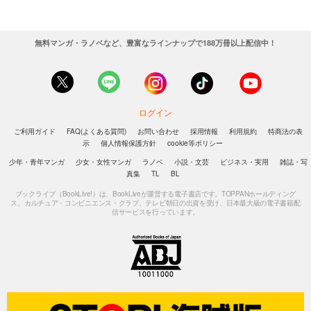
無料マンガ・ラノベなど、豊富なラインナップで188万冊以上配信中！
ログイン
ご利用ガイド
FAQ(よくある質問)
お問い合わせ
採用情報
利用規約
特商法の表
示
個人情報保護方針
cookie等ポリシー
少年・青年マンガ
少女・女性マンガ
ラノベ
小説・文芸
ビジネス・実用
雑誌・写
真集
TL
BL
ブックライブ（BookLive!）は、BookLiveが運営する電子書店です。TOPPANホールディング
ス、カルチュア・コンビニエンス・クラブ、テレビ朝日の出資を受け、日本最大級の電子書籍配
信サービスを行っています。