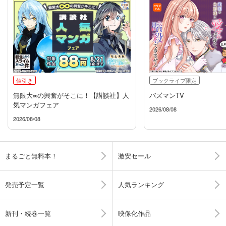
値引き
ブックライブ限定
無限大∞の興奮がそこに！【講談社】人
バズマンTV
気マンガフェア
2026/08/08
2026/08/08
まるごと無料本！
激安セール
発売予定一覧
人気ランキング
新刊・続巻一覧
映像化作品