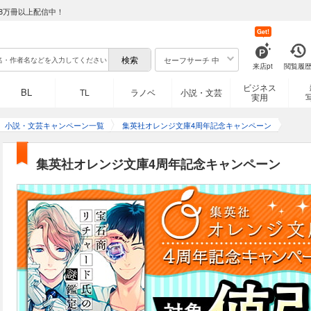
8万冊以上配信中！
Get!
セーフサーチ 中
来店pt
閲覧履
ビジネス
BL
TL
ラノベ
小説・文芸
実用
小説・文芸キャンペーン一覧
集英社オレンジ文庫4周年記念キャンペーン
集英社オレンジ文庫4周年記念キャンペーン