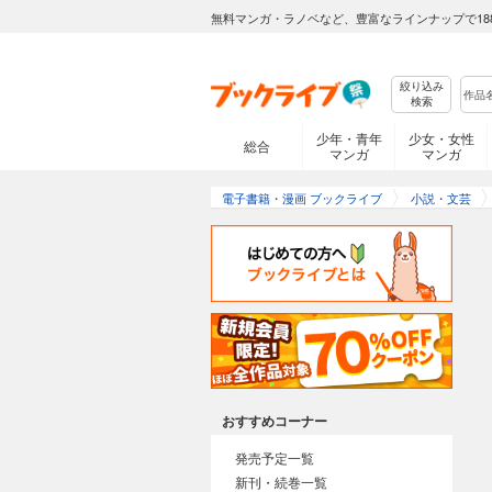
無料マンガ・ラノベなど、豊富なラインナップで18
絞り込み
検索
少年・青年
少女・女性
総合
マンガ
マンガ
電子書籍・漫画 ブックライブ
小説・文芸
おすすめコーナー
発売予定一覧
新刊・続巻一覧