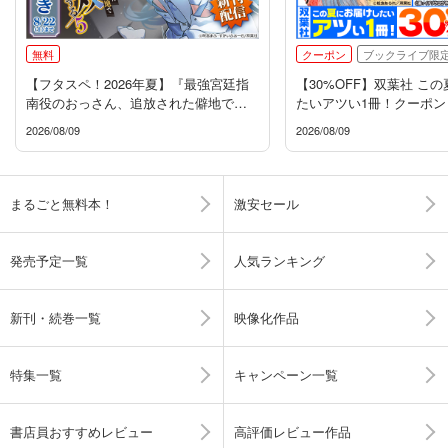
無料
クーポン
ブックライブ限
【フタスペ！2026年夏】『最強宮廷指
【30%OFF】双葉社 こ
南役のおっさん、追放された僻地で無
たいアツい1冊！クーポン
双する』新刊配信フェア
2026/08/09
2026/08/09
まるごと無料本！
激安セール
発売予定一覧
人気ランキング
新刊・続巻一覧
映像化作品
特集一覧
キャンペーン一覧
書店員おすすめレビュー
高評価レビュー作品