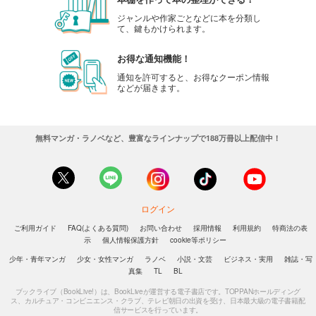
ジャンルや作家ごとなどに本を分類し
て、鍵もかけられます。
お得な通知機能！
通知を許可すると、お得なクーポン情報
などが届きます。
無料マンガ・ラノベなど、豊富なラインナップで188万冊以上配信中！
ログイン
ご利用ガイド
FAQ(よくある質問)
お問い合わせ
採用情報
利用規約
特商法の表
示
個人情報保護方針
cookie等ポリシー
少年・青年マンガ
少女・女性マンガ
ラノベ
小説・文芸
ビジネス・実用
雑誌・写
真集
TL
BL
ブックライブ（BookLive!）は、BookLiveが運営する電子書店です。TOPPANホールディング
ス、カルチュア・コンビニエンス・クラブ、テレビ朝日の出資を受け、日本最大級の電子書籍配
信サービスを行っています。