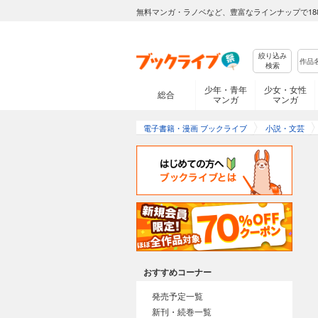
無料マンガ・ラノベなど、豊富なラインナップで18
絞り込み
検索
少年・青年
少女・女性
総合
マンガ
マンガ
電子書籍・漫画 ブックライブ
小説・文芸
おすすめコーナー
発売予定一覧
新刊・続巻一覧