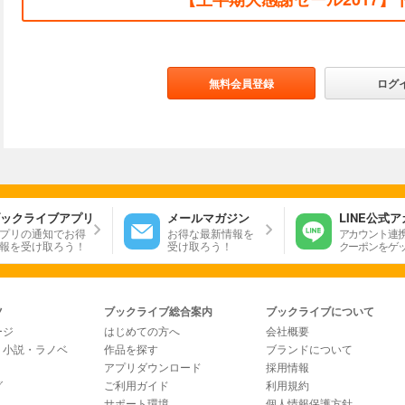
無料会員登録
ログ
ックライブアプリ
メールマガジン
LINE公式
プリの通知でお得
お得な最新情報を
アカウント連
報を受け取ろう！
受け取ろう！
クーポンをゲ
ツ
ブックライブ総合案内
ブックライブについて
ージ
はじめての方へ
会社概要
・小説・ラノベ
作品を探す
ブランドについて
アプリダウンロード
採用情報
グ
ご利用ガイド
利用規約
サポート環境
個人情報保護方針