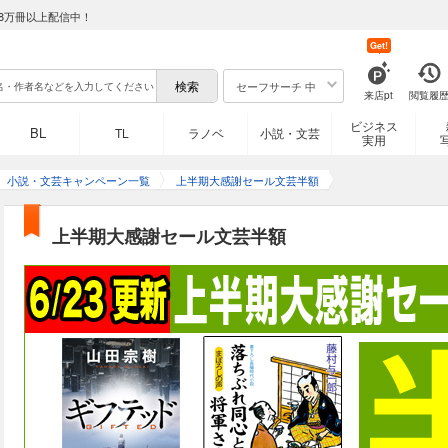
8万冊以上配信中！
Get!
セーフサーチ 中
来店pt
閲覧履
ビジネス
BL
TL
ラノベ
小説・文芸
実用
小説・文芸キャンペーン一覧
上半期大感謝セール文芸半額
上半期大感謝セール文芸半額