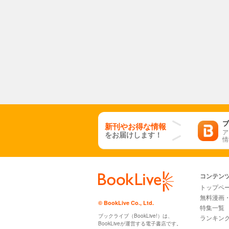
ブ
新刊やお得な情報
ア
をお届けします！
情
コンテン
トップペ
無料漫画
© BookLive Co., Ltd.
特集一覧
ブックライブ（BookLive!）は、
ランキン
BookLiveが運営する電子書店です。