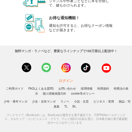
ジャンルや作家ごとなどに本を分類し
て、鍵もかけられます。
お得な通知機能！
通知を許可すると、お得なクーポン情報
などが届きます。
無料マンガ・ラノベなど、豊富なラインナップで188万冊以上配信中！
ログイン
ご利用ガイド
FAQ(よくある質問)
お問い合わせ
採用情報
利用規約
特商法の表
示
個人情報保護方針
cookie等ポリシー
少年・青年マンガ
少女・女性マンガ
ラノベ
小説・文芸
ビジネス・実用
雑誌・写
真集
TL
BL
ブックライブ（BookLive!）は、BookLiveが運営する電子書店です。TOPPANホールディング
ス、カルチュア・コンビニエンス・クラブ、テレビ朝日の出資を受け、日本最大級の電子書籍配
信サービスを行っています。