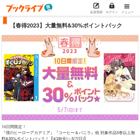
会員登録
ログイン
メニュー
【春得2023】大量無料&30%ポイントバック
10日間限定！
『僕のヒーローアカデミア』『コーヒー＆バニラ』他 対象作品5巻以上無
料&30%ポイントバック！【4/28(金)～5/7(日)】