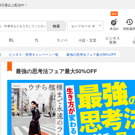
8万冊以上配信中！
Get!
セーフサーチ 中
来店pt
閲覧履
ビジネス
BL
TL
ラノベ
小説・文芸
実用
用
ビジネス・実用キャンペーン一覧
最強の思考法フェア最大50%OFF
最強の思考法フェア最大50%OFF