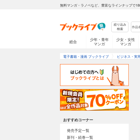
無料マンガ・ラノベなど、豊富なラインナップで18
絞り込み
検索
少年・青年
少女・女性
総合
マンガ
マンガ
電子書籍・漫画 ブックライブ
ビジネス・実
おすすめコーナー
発売予定一覧
新刊・続巻一覧