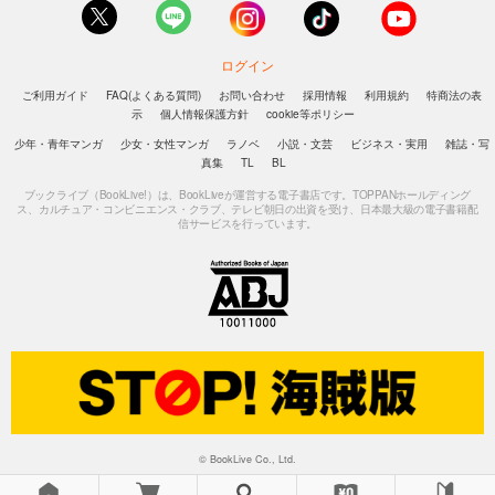
ログイン
ご利用ガイド
FAQ(よくある質問)
お問い合わせ
採用情報
利用規約
特商法の表
示
個人情報保護方針
cookie等ポリシー
少年・青年マンガ
少女・女性マンガ
ラノベ
小説・文芸
ビジネス・実用
雑誌・写
真集
TL
BL
ブックライブ（BookLive!）は、BookLiveが運営する電子書店です。TOPPANホールディング
ス、カルチュア・コンビニエンス・クラブ、テレビ朝日の出資を受け、日本最大級の電子書籍配
信サービスを行っています。
© BookLive Co., Ltd.