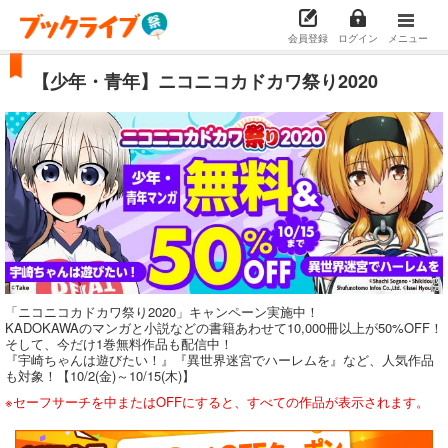
会員登録
ログイン
メニュー
【少年・青年】ニコニコカドカワ祭り2020
「ニコニコカドカワ祭り2020」キャンペーン実施中！
KADOKAWAのマンガと小説などの書籍あわせて10,000冊以上が50%OFF！
そして、今だけ1巻無料作品も配信中！
『宇崎ちゃんは遊びたい！』『異世界迷宮でハーレムを』など、人気作品
も対象！【10/2(金)～10/15(木)】
※セーフサーチを中またはOFFにすると、すべての作品が表示されます。