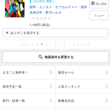
ビジネス・実用
試し読み
雑学・エンタメ
/
サブカルチャー・雑学
卓球少年
/
夢乃ハルカ
フォロー
-
1,100円 (税込)
あらすじを表示する
<<
<
1
・
・
・
>
>>
検索条件を変更する
まるごと無料本！
激安セール
発売予定一覧
人気ランキング
新刊・続巻一覧
映像化作品