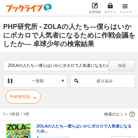
会員登録
ログイン
メニュー
PHP研究所 - ZOLAの人たち―僕らはいか
にボカロで人気者になるために作戦会議を
したか― 卓球少年の検索結果
検索
一致順
絞り込み
×
PHP研究所
1～1件目
/
1件
検索のヒント
ZOLAの人たち―僕らはいかにボカロで人気者になる
ため...