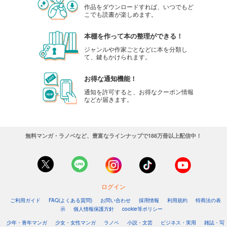
作品をダウンロードすれば、いつでもど
こでも読書が楽しめます。
本棚を作って本の整理ができる！
ジャンルや作家ごとなどに本を分類し
て、鍵もかけられます。
お得な通知機能！
通知を許可すると、お得なクーポン情報
などが届きます。
無料マンガ・ラノベなど、豊富なラインナップで188万冊以上配信中！
ログイン
ご利用ガイド
FAQ(よくある質問)
お問い合わせ
採用情報
利用規約
特商法の表
示
個人情報保護方針
cookie等ポリシー
少年・青年マンガ
少女・女性マンガ
ラノベ
小説・文芸
ビジネス・実用
雑誌・写