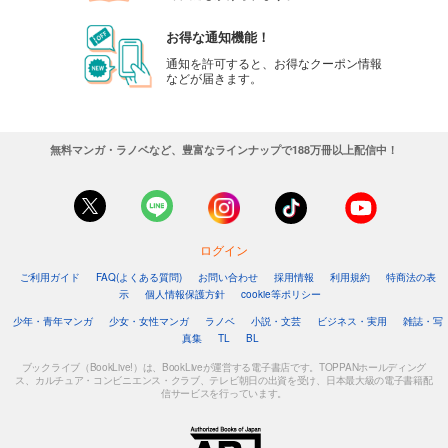
お得な通知機能！
通知を許可すると、お得なクーポン情報
などが届きます。
無料マンガ・ラノベなど、豊富なラインナップで188万冊以上配信中！
ログイン
ご利用ガイド
FAQ(よくある質問)
お問い合わせ
採用情報
利用規約
特商法の表
示
個人情報保護方針
cookie等ポリシー
少年・青年マンガ
少女・女性マンガ
ラノベ
小説・文芸
ビジネス・実用
雑誌・写
真集
TL
BL
ブックライブ（BookLive!）は、BookLiveが運営する電子書店です。TOPPANホールディング
ス、カルチュア・コンビニエンス・クラブ、テレビ朝日の出資を受け、日本最大級の電子書籍配
信サービスを行っています。