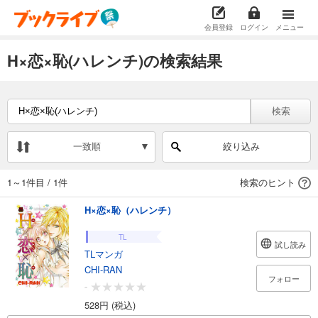
会員登録
ログイン
メニュー
H×恋×恥(ハレンチ)の検索結果
検索
一致順
絞り込み
1～1件目
/
1件
検索のヒント
H×恋×恥（ハレンチ）
TL
試し読み
TLマンガ
CHI-RAN
フォロー
-
528円 (税込)