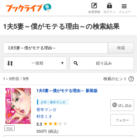
会員登録
ログイン
メニュー
1夫5妻～僕がモテる理由～の検索結果
検索
一致順
絞り込み
1～5件目
/
5件
検索のヒント
1夫5妻～僕がモテる理由～ 新装版
少年・青年マンガ
試し読み
青年マンガ
村生ミオ
フォロー
3.3
完結
550円 (税込)