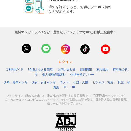
通知を許可すると、お得なクーポン情報
などが届きます。
無料マンガ・ラノベなど、豊富なラインナップで188万冊以上配信中！
ログイン
ご利用ガイド
FAQ(よくある質問)
お問い合わせ
採用情報
利用規約
特商法の表
示
個人情報保護方針
cookie等ポリシー
少年・青年マンガ
少女・女性マンガ
ラノベ
小説・文芸
ビジネス・実用
雑誌・写
真集
TL
BL
ブックライブ（BookLive!）は、BookLiveが運営する電子書店です。TOPPANホールディング
ス、カルチュア・コンビニエンス・クラブ、テレビ朝日の出資を受け、日本最大級の電子書籍配
信サービスを行っています。