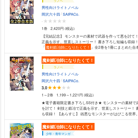
ラノベ
男性向けライトノベル
/
岡沢六十四
SAIPACo.
-
1巻
2,420円 (税込)
【完結記念】 モンスターの素材で武器を作って悪を討て！
正義を示す、世直しストーリー！ 書き下ろし短編も収録！ ※本電子書籍
「
魔剣鍛冶師になりたくて！
」全2巻を1冊にまとめた合本版
らすじ】 凶悪なモンスターがはびこる世界。人類が彼らに対抗出来る手段
は、聖剣院が剣神より賜った聖剣のみ。青年エイジは人々
魔剣鍛冶師になりたくて！
で過酷な試練を乗り越え、最上級の使い手「覇勇者」とし
ラノベ
しかし、腐敗しきった聖剣院の闇に――既得権益に必死に
男性向けライトノベル
の姿に不信感を抱いていたエイジは、その場で覇勇者を辞
/
た。そして時は経ち、彼が再び現れたのは何とドワーフの
岡沢六十四
SAIPACo.
的はドワーフの熟練の鍛冶師に弟子入りし、自ら「聖剣を
3.0
り出すことだった！ ――魔剣を作り既得権益を斬り捨て
1～2巻
1,199～1,221円 (税込)
クスミス・ストーリー！ 著者について ●岡沢六十四 作家。 「悪に堕ちた
ら美少女まみれで大勝利!!」（HJ文庫）でデビュー。 現
★電子書籍限定書き下ろしSS付き★ モンスターの素材で
ろう」でも執筆中。 近作は「異世界で土地を買って農場
を討て！ 剣技と鍛冶で正義を示す、世直しストーリー！ 
バーラップノベルス）、「解雇された暗黒兵士(30代)の
も収録！ 【あらすじ】 凶悪なモンスターがはびこる世界。人類が彼らに
ライフ」(Ｋラノベブックス)。
対抗出来る手段は、聖剣院が剣神より賜った聖剣のみ。青
を守りたい一心で過酷な試練を乗り越え、最上級の使い手
魔剣鍛冶師になりたくて！
て任命される。しかし、腐敗しきった聖剣院の闇に――既
少年・青年マンガ
しがみつく連中の姿に不信感を抱いていたエイジは、その