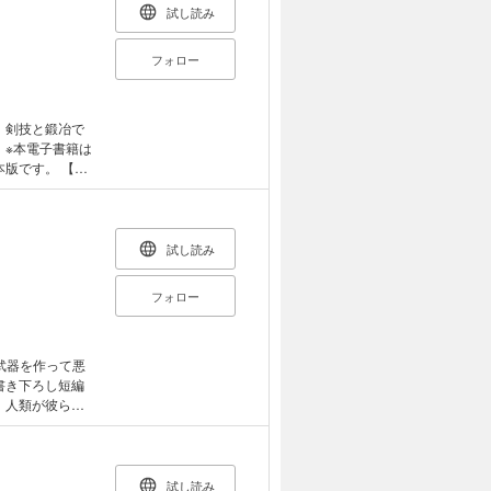
試し読み
フォロー
 剣技と鍛冶で
は
です。 【あ
を守りたい一心
て任命される。
しがみつく連中
試し読み
退して姿を消し
鉱山！ その目
フォロー
超える剣」を作
る、反逆のブラッ
在は「小説家にな
武器を作って悪
を作ろう」（オー
書き下ろし短編
スローなセカンド
年エイジは人々
「覇勇者」とし
得権益に必死に
場で覇勇者を辞
試し読み