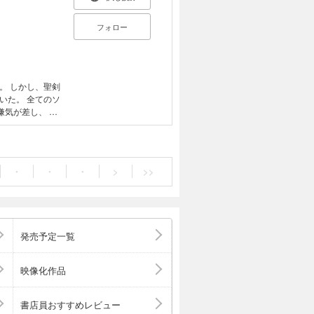
何とドワーフの
、自ら「聖剣を
フォロー
権益を斬り捨て
でデビュー。 現
土地を買って農場
。 しかし、聖剣
いた。 全てのソ
嫌気が差し、 あ
鍛冶師になりま
鍛冶師としての
・
・
・
>
>>
発売予定一覧
映像化作品
書店員おすすめレビュー