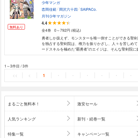
少年マンガ
退して姿を消した。そして時は経ち、彼が再び現れたのは
/
/
鉱山！ その目的はドワーフの熟練の鍛冶師に弟子入りし
枩岡佳範
岡沢六十四
SAIPACo.
超える剣」を作り出すことだった！ ――魔剣を作り既得
月刊少年マガジン
る、反逆のブラックスミス・ストーリー！ 著者について ●岡沢六十四 作
4.4
家。 「悪に堕ちたら美少女まみれで大勝利!!」（HJ文庫）
無料あり
全4巻
0～792円 (税込)
在は「小説家になろう」でも執筆中。 近作は「異世界で
を作ろう」（オーバーラップノベルス）。
勇者しか扱えず、モンスターを唯一倒すことができる聖剣
を独占する聖剣院は、権力を振りかざし、人々を苦しめて
ードスキルを極めた“覇勇者”のエイジは、そんな聖剣院に
っさりと、勇者の称号と聖剣の所持権利を放棄する。 「
す」 すべては、聖剣を超える剣を作るため―― 元勇者の
新たな伝説が幕を開ける！
1～3件目
/
3件
<<
<
1
・
・
・
・
・
・
まるごと無料本！
激安セール
人気ランキング
新刊・続巻一覧
特集一覧
キャンペーン一覧