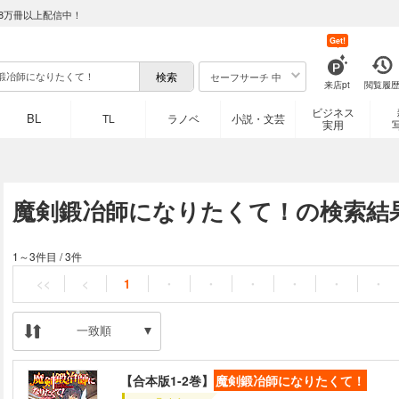
8万冊以上配信中！
Get!
セーフサーチ 中
来店pt
閲覧履
ビジネス
BL
TL
ラノベ
小説・文芸
実用
魔剣鍛冶師になりたくて！の検索結
1～3件目
/
3件
<<
<
1
・
・
・
・
・
・
一致順
【合本版1-2巻】
魔剣鍛冶師になりたくて！