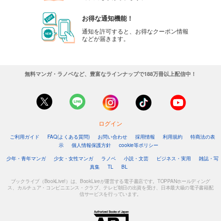
お得な通知機能！
通知を許可すると、お得なクーポン情報
などが届きます。
無料マンガ・ラノベなど、豊富なラインナップで188万冊以上配信中！
ログイン
ご利用ガイド
FAQ(よくある質問)
お問い合わせ
採用情報
利用規約
特商法の表
示
個人情報保護方針
cookie等ポリシー
少年・青年マンガ
少女・女性マンガ
ラノベ
小説・文芸
ビジネス・実用
雑誌・写
真集
TL
BL
ブックライブ（BookLive!）は、BookLiveが運営する電子書店です。TOPPANホールディング
ス、カルチュア・コンビニエンス・クラブ、テレビ朝日の出資を受け、日本最大級の電子書籍配
信サービスを行っています。