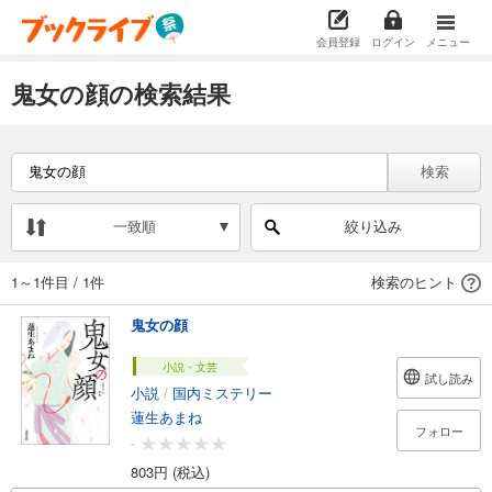
会員登録
ログイン
メニュー
鬼女の顔の検索結果
検索
一致順
絞り込み
1～1件目
/
1件
検索のヒント
鬼女の顔
小説・文芸
試し読み
小説
/
国内ミステリー
蓮生あまね
フォロー
-
803円 (税込)