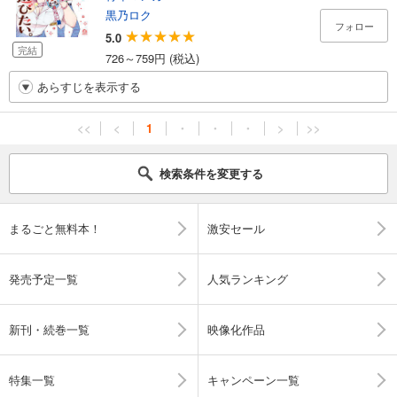
黒乃ロク
フォロー
5.0
完結
726～759円 (税込)
あらすじを表示する
<<
<
1
・
・
・
>
>>
検索条件を変更する
まるごと無料本！
激安セール
発売予定一覧
人気ランキング
新刊・続巻一覧
映像化作品
特集一覧
キャンペーン一覧