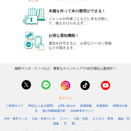
本棚を作って本の整理ができる！
ジャンルや作家ごとなどに本を分類し
て、鍵もかけられます。
お得な通知機能！
通知を許可すると、お得なクーポン情報
などが届きます。
無料マンガ・ラノベなど、豊富なラインナップで188万冊以上配信中！
ログイン
ご利用ガイド
FAQ(よくある質問)
お問い合わせ
採用情報
利用規約
特商法の表
示
個人情報保護方針
cookie等ポリシー
少年・青年マンガ
少女・女性マンガ
ラノベ
小説・文芸
ビジネス・実用
雑誌・写
真集
TL
BL