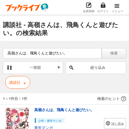
会員登録
ログイン
メニュー
講談社 - 高嶺さんは、飛鳥くんと遊びた
い。の検索結果
検索
一致順
絞り込み
×
講談社
1～1件目
/
1件
検索のヒント
高嶺さんは、飛鳥くんと遊びたい。
少年・青年マンガ
試し読み
青年マンガ