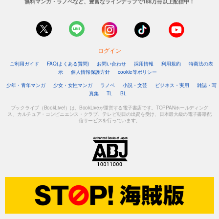
無料マンガ・ラノベなど、豊富なラインナップで188万冊以上配信中！
ログイン
ご利用ガイド
FAQ(よくある質問)
お問い合わせ
採用情報
利用規約
特商法の表
示
個人情報保護方針
cookie等ポリシー
少年・青年マンガ
少女・女性マンガ
ラノベ
小説・文芸
ビジネス・実用
雑誌・写
真集
TL
BL
ブックライブ（BookLive!）は、BookLiveが運営する電子書店です。TOPPANホールディング
ス、カルチュア・コンビニエンス・クラブ、テレビ朝日の出資を受け、日本最大級の電子書籍配
信サービスを行っています。