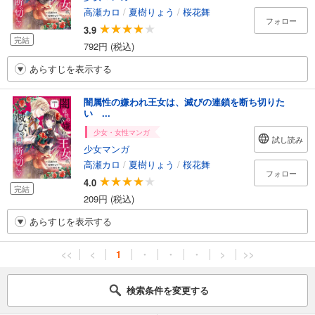
高瀬カロ
/
夏樹りょう
/
桜花舞
フォロー
3.9
完結
792円 (税込)
あらすじを表示する
闇属性の嫌われ王女は、滅びの連鎖を断ち切りた
い ...
少女・女性マンガ
試し読み
少女マンガ
高瀬カロ
/
夏樹りょう
/
桜花舞
フォロー
4.0
完結
209円 (税込)
あらすじを表示する
<<
<
1
・
・
・
>
>>
検索条件を変更する