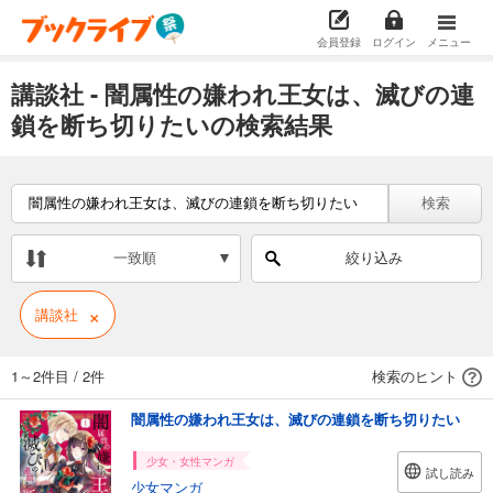
会員登録
ログイン
メニュー
講談社 - 闇属性の嫌われ王女は、滅びの連
鎖を断ち切りたいの検索結果
検索
一致順
絞り込み
×
講談社
1～2件目
/
2件
検索のヒント
闇属性の嫌われ王女は、滅びの連鎖を断ち切りたい
少女・女性マンガ
試し読み
少女マンガ