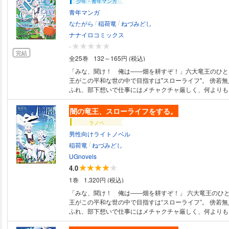
少年・青年マンガ
青年マンガ
/
/
なたがら
稲荷竜
ねづみどし
ナナイロコミックス
-
完結
全25巻
132～165円 (税込)
「みな、聞け！ 俺は――畑を耕すぞ！」六大竜王のひと
王がこの平和な世の中で目指すは"スローライフ"。 傍若
ふれ、部下想いで仕事にはメチャクチャ厳しく、何よりも
を大切にする竜王と、 強引に巻き込まれたご近所さん＆
を越えたハートフルなスローライフ、スタート!!
闇の竜王、スローライフをする。
ラノベ
男性向けライトノベル
/
稲荷竜
ねづみどし
UGnovels
4.0
1巻
1,320円 (税込)
「みな、聞け！ 俺は――畑を耕すぞ！」 六大竜王のひとりである闇の竜
王がこの平和な世の中で目指すは“スローライフ”。 傍若
ふれ、部下想いで仕事にはメチャクチャ厳しく、何よりも
を大切にする竜王と、強引に巻き込まれたご近所さん＆元