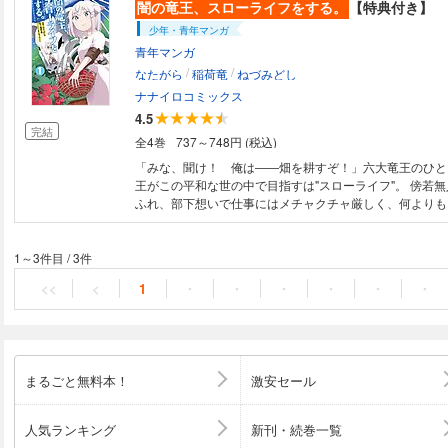
を越えたハートフルなスローライフ、スタート!!
闇の竜王、スローライフをする。
【特典付き】
少年・青年マンガ
青年マンガ
/
/
なたがら
稲荷竜
ねづみどし
ナナイロコミックス
4.5
完結
全4巻
737～748円 (税込)
「みな、聞け！ 俺は――畑を耕すぞ！」六大竜王のひと
王がこの平和な世の中で目指すは"スローライフ"。 傍若
ふれ、部下想いで仕事にはメチャクチャ厳しく、何よりも
を大切にする竜王と、 強引に巻き込まれたご近所さん＆
を越えたハートフルなスローライフ、スタート!!
1～3件目
/
3件
<<
<
1
・
・
・
・
・
・
まるごと無料本！
激安セール
人気ランキング
新刊・続巻一覧