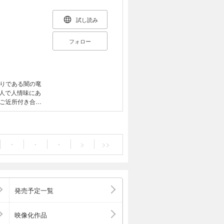
試し読み
フォロー
りである闇の竜
無人で人情味にあ
ご近所付き合い
元部下たちの人智
・
・
・
>
>>
発売予定一覧
映像化作品