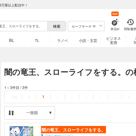
8万冊以上配信中！
Get!
セーフサーチ 中
来店pt
閲覧履
ビジネス
BL
TL
ラノベ
小説・文芸
実用
闇の竜王、スローライフをする。の
1～3件目
/
3件
<<
<
1
・
・
・
・
・
・
一致順
闇の竜王、スローライフをする。