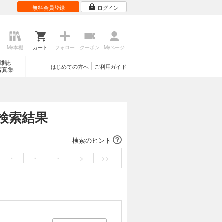
無料会員登録
ログイン
歴
My本棚
カート
フォロー
クーポン
Myページ
雑誌
はじめての方へ
ご利用ガイド
写真集
検索結果
検索のヒント
・
・
・
>
>>