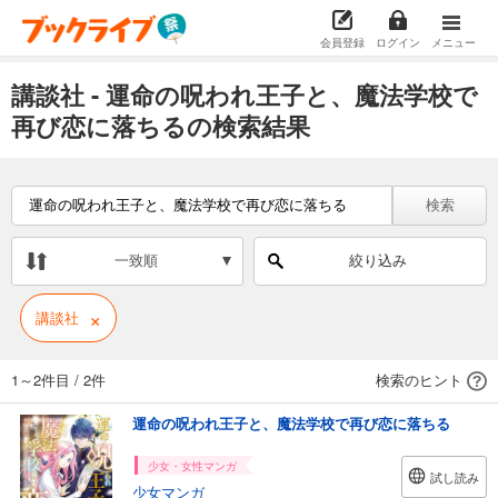
会員登録
ログイン
メニュー
講談社 - 運命の呪われ王子と、魔法学校で
再び恋に落ちるの検索結果
検索
一致順
絞り込み
×
講談社
1～2件目
/
2件
検索のヒント
運命の呪われ王子と、魔法学校で再び恋に落ちる
少女・女性マンガ
試し読み
少女マンガ