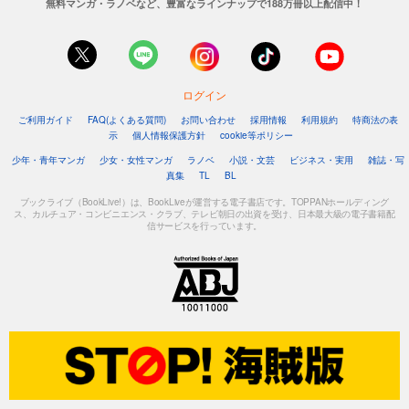
無料マンガ・ラノベなど、豊富なラインナップで188万冊以上配信中！
ログイン
ご利用ガイド
FAQ(よくある質問)
お問い合わせ
採用情報
利用規約
特商法の表
示
個人情報保護方針
cookie等ポリシー
少年・青年マンガ
少女・女性マンガ
ラノベ
小説・文芸
ビジネス・実用
雑誌・写
真集
TL
BL
ブックライブ（BookLive!）は、BookLiveが運営する電子書店です。TOPPANホールディング
ス、カルチュア・コンビニエンス・クラブ、テレビ朝日の出資を受け、日本最大級の電子書籍配
信サービスを行っています。