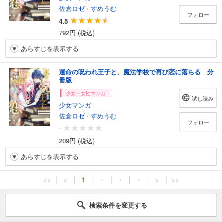
佐倉ロゼ
/
すめうむ
フォロー
4.5
792円 (税込)
あらすじを表示する
運命の呪われ王子と、魔法学校で再び恋に落ちる 分
冊版
少女・女性マンガ
試し読み
少女マンガ
佐倉ロゼ
/
すめうむ
フォロー
-
209円 (税込)
あらすじを表示する
<<
<
1
・
・
・
>
>>
検索条件を変更する