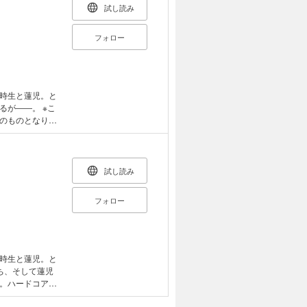
試し読み
フォロー
時生と蓮児。と
が――。 ※こ
一のものとなりま
試し読み
フォロー
時生と蓮児。と
ち、そして蓮児
。ハードコア・
ペーパーがつい