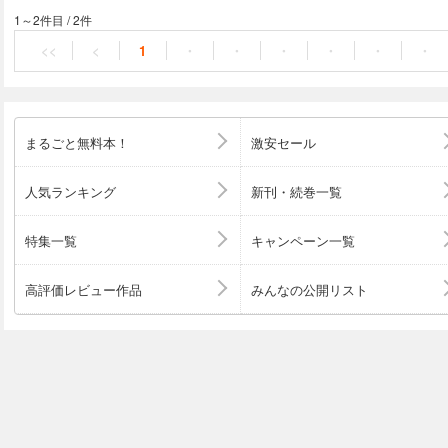
ています。
1～2件目
/
2件
<<
<
1
・
・
・
・
・
・
まるごと無料本！
激安セール
人気ランキング
新刊・続巻一覧
特集一覧
キャンペーン一覧
高評価レビュー作品
みんなの公開リスト