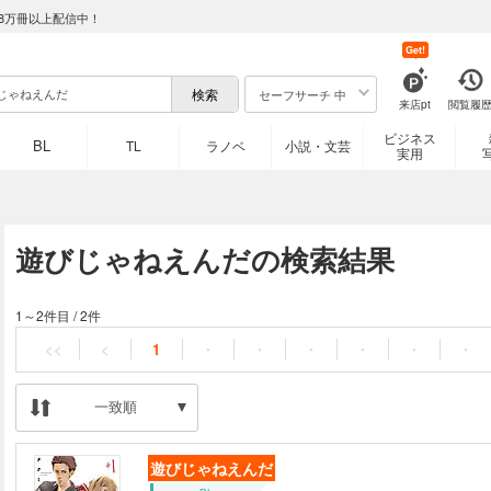
8万冊以上配信中！
Get!
セーフサーチ 中
来店pt
閲覧履
ビジネス
BL
TL
ラノベ
小説・文芸
実用
遊びじゃねえんだの検索結果
1～2件目
/
2件
<<
<
1
・
・
・
・
・
・
一致順
遊びじゃねえんだ