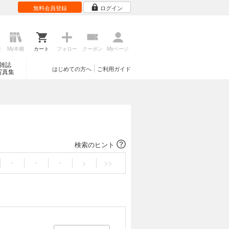
無料会員登録
ログイン
歴
My本棚
カート
フォロー
クーポン
Myページ
雑誌
はじめての方へ
ご利用ガイド
写真集
検索のヒント
・
・
・
>
>>