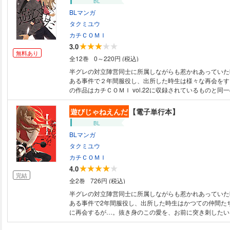
BL
BLマンガ
タクミユウ
カチＣＯＭＩ
3.0
無料あり
全12巻
0～220円 (税込)
半グレの対立陣営同士に所属しながらも惹かれあっていた
ある事件で２年間服役し、出所した時生は様々な再会をする
の作品はカチＣＯＭＩ vol.22に収録されているものと同
す。
遊びじゃねえんだ
【電子単行本】
BL
BLマンガ
タクミユウ
カチＣＯＭＩ
4.0
完結
全2巻
726円 (税込)
半グレの対立陣営同士に所属しながらも惹かれあっていた
ある事件で2年間服役し、出所した時生はかつての仲間た
に再会するが…。抜き身のこの愛を、お前に突き刺したい
ナイフエッジ・ラブ。 ※こちらは巻末に電子版のみの特典