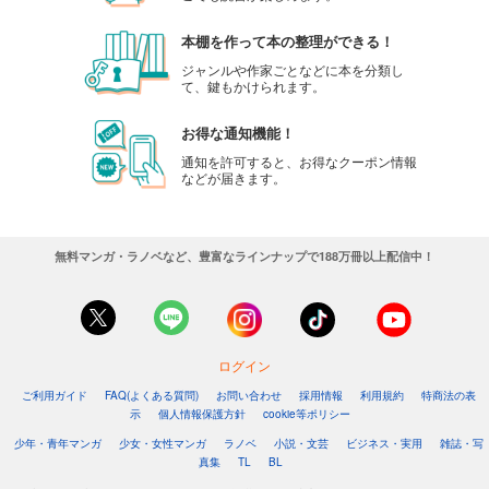
本棚を作って本の整理ができる！
ジャンルや作家ごとなどに本を分類し
て、鍵もかけられます。
お得な通知機能！
通知を許可すると、お得なクーポン情報
などが届きます。
無料マンガ・ラノベなど、豊富なラインナップで188万冊以上配信中！
ログイン
ご利用ガイド
FAQ(よくある質問)
お問い合わせ
採用情報
利用規約
特商法の表
示
個人情報保護方針
cookie等ポリシー
少年・青年マンガ
少女・女性マンガ
ラノベ
小説・文芸
ビジネス・実用
雑誌・写
真集
TL
BL