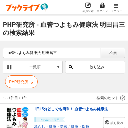
会員登録
ログイン
メニュー
PHP研究所 - 血管つよもみ健康法 明田昌三
の検索結果
検索
一致順
絞り込み
×
PHP研究所
1～1件目
/
1件
検索のヒント
1日15分どこでも簡単！ 血管つよもみ健康法
ビジネス・実用
試し読み
暮らし・健康・美容
/
健康・医療