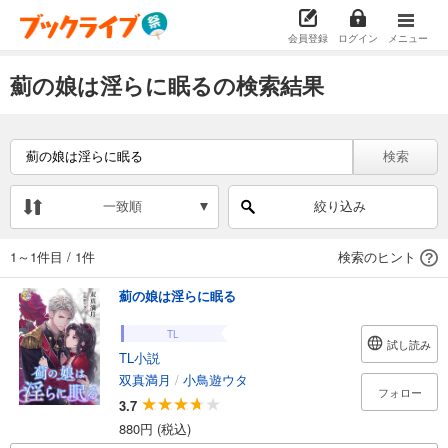
会員登録
ログイン
メニュー
薊の娘は淫らに眠るの検索結果
検索
一致順
絞り込み
1～1件目
/
1件
検索のヒント
薊の娘は淫らに眠る
TL
試し読み
TL小説
双真満月
/
小鳥遊ウタ
フォロー
3.7
880円 (税込)