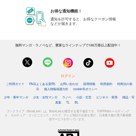
お得な通知機能！
通知を許可すると、お得なクーポン情報
などが届きます。
無料マンガ・ラノベなど、豊富なラインナップで188万冊以上配信中！
ログイン
ご利用ガイド
FAQ(よくある質問)
お問い合わせ
採用情報
利用規約
特商法の表
示
個人情報保護方針
cookie等ポリシー
少年・青年マンガ
少女・女性マンガ
ラノベ
小説・文芸
ビジネス・実用
雑誌・写
真集
TL
BL
ブックライブ（BookLive!）は、BookLiveが運営する電子書店です。TOPPANホールディング
ス、カルチュア・コンビニエンス・クラブ、テレビ朝日の出資を受け、日本最大級の電子書籍配
信サービスを行っています。