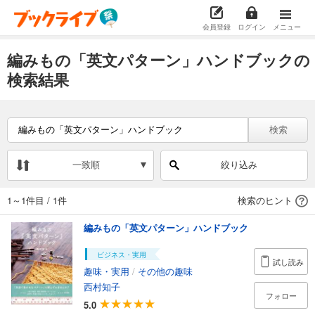
会員登録
ログイン
メニュー
編みもの「英文パターン」ハンドブックの
検索結果
検索
一致順
絞り込み
1～1件目
/
1件
検索のヒント
編みもの「英文パターン」ハンドブック
ビジネス・実用
試し読み
趣味・実用
/
その他の趣味
西村知子
フォロー
5.0