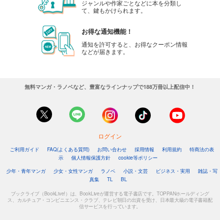
ジャンルや作家ごとなどに本を分類し
て、鍵もかけられます。
お得な通知機能！
通知を許可すると、お得なクーポン情報
などが届きます。
無料マンガ・ラノベなど、豊富なラインナップで188万冊以上配信中！
ログイン
ご利用ガイド
FAQ(よくある質問)
お問い合わせ
採用情報
利用規約
特商法の表
示
個人情報保護方針
cookie等ポリシー
少年・青年マンガ
少女・女性マンガ
ラノベ
小説・文芸
ビジネス・実用
雑誌・写
真集
TL
BL
ブックライブ（BookLive!）は、BookLiveが運営する電子書店です。TOPPANホールディング
ス、カルチュア・コンビニエンス・クラブ、テレビ朝日の出資を受け、日本最大級の電子書籍配
信サービスを行っています。