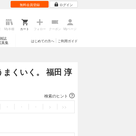
無料会員登録
ログイン
歴
My本棚
カート
フォロー
クーポン
Myページ
雑誌
はじめての方へ
ご利用ガイド
写真集
うまくいく。 福田 淳
検索のヒント
・
・
・
>
>>