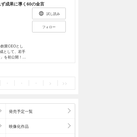
ず成果に導く60の金言
試し読み
フォロー
Tの創業CEOとし
成として、若手
思考」を初公開！
ント事業のほ
、多岐にわたる
ソンへの講演を行
うだけで、自分
・
・
・
>
>>
感じている」な
のが本書であ
時代に気付いたの
ずしも決まらな
なのは、「熱狂
発売予定一覧
を避ける傾向が
やビジネスにお
ンタル術を、エ
映像化作品
考」として初めて
て宣言していい