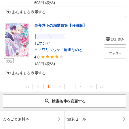
693円 (税込)
あらすじを表示する
皇帝陛下の溺愛政策【分冊版】
TL
試し読み
TLマンガ
ヒマワリソウヤ
/
能迅なのと
フォロー
4.0
完結
132円 (税込)
あらすじを表示する
<<
<
1
・
・
・
>
>>
検索条件を変更する
まるごと無料本！
激安セール