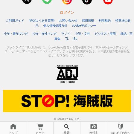
ログイン
ご利用ガイド
FAQ(よくある質問)
お問い合わせ
採用情報
利用規約
特商法の表
示
個人情報保護方針
cookie等ポリシー
少年・青年マンガ
少女・女性マンガ
ラノベ
小説・文芸
ビジネス・実用
雑誌・写
真集
TL
BL
ブックライブ（BookLive!）は、BookLiveが運営する電子書店です。TOPPANホールディング
ス、カルチュア・コンビニエンス・クラブ、テレビ朝日の出資を受け、日本最大級の電子書籍配
信サービスを行っています。
© BookLive Co., Ltd.
トップ
カート
検索
無料本
はじめての方へ