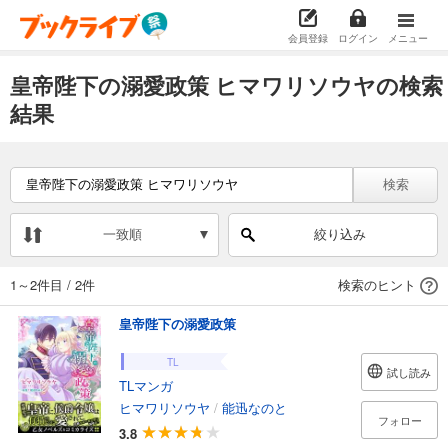
会員登録
ログイン
メニュー
皇帝陛下の溺愛政策 ヒマワリソウヤの検索
結果
検索
一致順
絞り込み
1～2件目
/
2件
検索のヒント
皇帝陛下の溺愛政策
TL
試し読み
TLマンガ
ヒマワリソウヤ
/
能迅なのと
フォロー
3.8