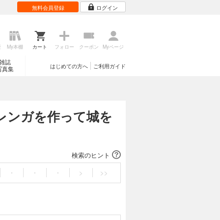
無料会員登録
ログイン
歴
My本棚
カート
フォロー
クーポン
Myページ
雑誌
はじめての方へ
ご利用ガイド
写真集
レンガを作って城を
検索のヒント
・
・
・
>
>>